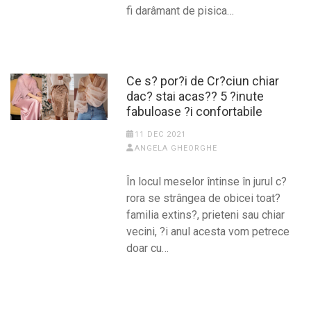
fi darâmant de pisica…
Ce s? por?i de Cr?ciun chiar
dac? stai acas?? 5 ?inute
fabuloase ?i confortabile
11 DEC 2021
ANGELA GHEORGHE
În locul meselor întinse în jurul c?
rora se strângea de obicei toat?
familia extins?, prieteni sau chiar
vecini, ?i anul acesta vom petrece
doar cu…