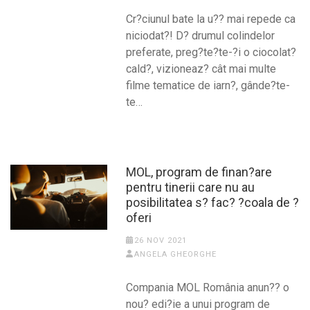
Cr?ciunul bate la u?? mai repede ca
niciodat?! D? drumul colindelor
preferate, preg?te?te-?i o ciocolat?
cald?, vizioneaz? cât mai multe
filme tematice de iarn?, gânde?te-
te…
MOL, program de finan?are
pentru tinerii care nu au
posibilitatea s? fac? ?coala de ?
oferi
26 NOV 2021
ANGELA GHEORGHE
Compania MOL România anun?? o
nou? edi?ie a unui program de