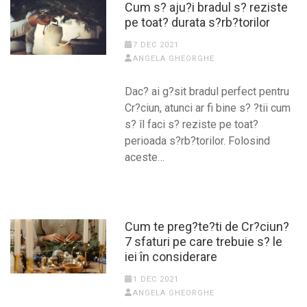
Cum s? aju?i bradul s? reziste
pe toat? durata s?rb?torilor
7 DEC 2021
ANGELA GHEORGHE
Dac? ai g?sit bradul perfect pentru
Cr?ciun, atunci ar fi bine s? ?tii cum
s? îl faci s? reziste pe toat?
perioada s?rb?torilor. Folosind
aceste…
Cum te preg?te?ti de Cr?ciun?
7 sfaturi pe care trebuie s? le
iei în considerare
1 DEC 2021
ANGELA GHEORGHE