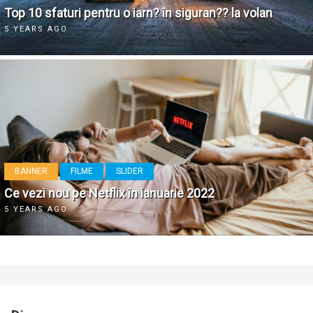
Top 10 sfaturi pentru o iarn? în siguran?? la volan
5 YEARS AGO
BANNER
FILME
SLIDER
Ce vezi nou pe Netflix în ianuarie 2022
5 YEARS AGO