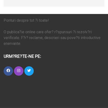
Ponturi despre tot ?i toate!
O publica?ie online care ofer? r?spunsuri ?i rezolv?ri
verificate. F?r? reclame, descrieri sau pove?ti introductive
enervante.
URM?RE?TE-NE PE: