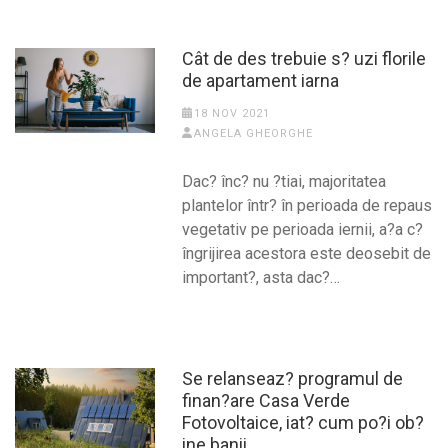
Cât de des trebuie s? uzi florile
de apartament iarna
18 NOV 2021
ANGELA GHEORGHE
Dac? înc? nu ?tiai, majoritatea
plantelor într? în perioada de repaus
vegetativ pe perioada iernii, a?a c?
îngrijirea acestora este deosebit de
important?, asta dac?…
Se relanseaz? programul de
finan?are Casa Verde
Fotovoltaice, iat? cum po?i ob?
ine banii