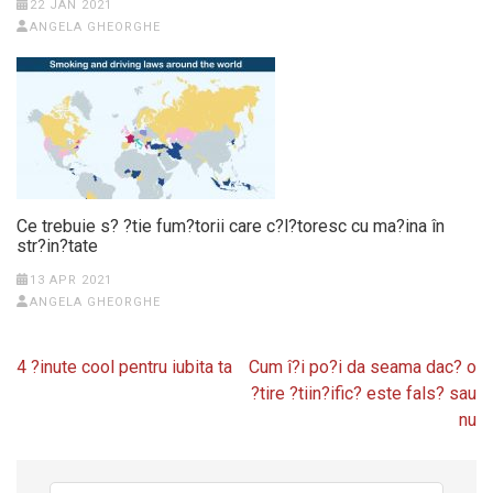
22 JAN 2021
ANGELA GHEORGHE
Ce trebuie s? ?tie fum?torii care c?l?toresc cu ma?ina în
str?in?tate
13 APR 2021
ANGELA GHEORGHE
Post
4 ?inute cool pentru iubita ta
Cum î?i po?i da seama dac? o
navigation
?tire ?tiin?ific? este fals? sau
nu