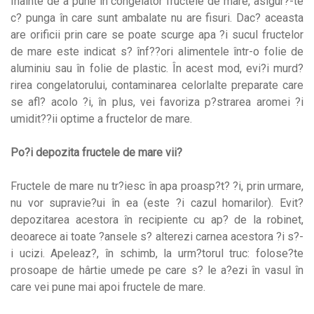
Înainte de a pune în congelator fructele de mare, asigur?-te
c? punga în care sunt ambalate nu are fisuri. Dac? aceasta
are orificii prin care se poate scurge apa ?i sucul fructelor
de mare este indicat s? înf??ori alimentele într-o folie de
aluminiu sau în folie de plastic. În acest mod, evi?i murd?
rirea congelatorului, contaminarea celorlalte preparate care
se afl? acolo ?i, în plus, vei favoriza p?strarea aromei ?i
umidit??ii optime a fructelor de mare.
Po?i depozita fructele de mare vii?
Fructele de mare nu tr?iesc în apa proasp?t? ?i, prin urmare,
nu vor supravie?ui în ea (este ?i cazul homarilor). Evit?
depozitarea acestora în recipiente cu ap? de la robinet,
deoarece ai toate ?ansele s? alterezi carnea acestora ?i s?-
i ucizi. Apeleaz?, în schimb, la urm?torul truc: folose?te
prosoape de hârtie umede pe care s? le a?ezi în vasul în
care vei pune mai apoi fructele de mare.