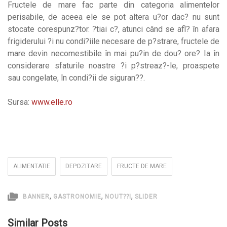
Fructele de mare fac parte din categoria alimentelor
perisabile, de aceea ele se pot altera u?or dac? nu sunt
stocate corespunz?tor. ?tiai c?, atunci când se afl? în afara
frigiderului ?i nu condi?iile necesare de p?strare, fructele de
mare devin necomestibile în mai pu?in de dou? ore? Ia în
considerare sfaturile noastre ?i p?streaz?-le, proaspete
sau congelate, în condi?ii de siguran??.
Sursa:
www.elle.ro
ALIMENTATIE
DEPOZITARE
FRUCTE DE MARE
,
,
,
BANNER
GASTRONOMIE
NOUT??I
SLIDER
Similar Posts