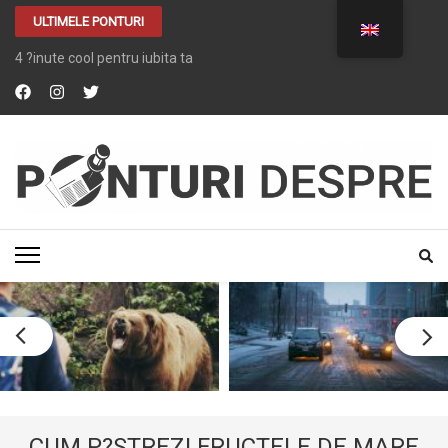
ULTIMELE PONTURI
4 ?inute cool pentru iubita ta
PONTURI DESPRE
Tot ce vrei despre …. TOT
CUM P?STREZI FRUCTELE DE MARE