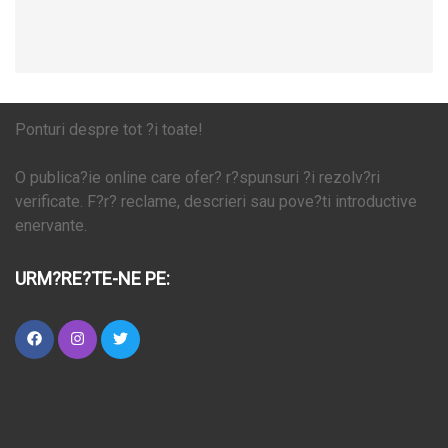
Ponturi despre tot ?i toate!
O publica?ie online care ofer? r?spunsuri ?i rezolv?ri
verificate. F?r? reclame, descrieri sau pove?ti introductive
enervante.
URM?RE?TE-NE PE: