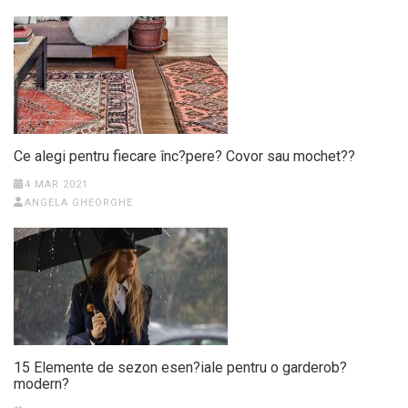
Ce alegi pentru fiecare înc?pere? Covor sau mochet??
4 MAR 2021
ANGELA GHEORGHE
15 Elemente de sezon esen?iale pentru o garderob?
modern?