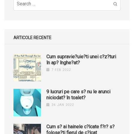
Search
for:
ARTICOLE RECENTE
Cum supravie?uie?ti unei c?z?turi
în ap? înghe?at?
7 FEB 2022
9 lucruri pe care s? nu le arunci
niciodat? în toalet?
24 JAN 2022
Cum s? ai hainele c?lcate f?r? s?
folose?ti fierul de c?lcat