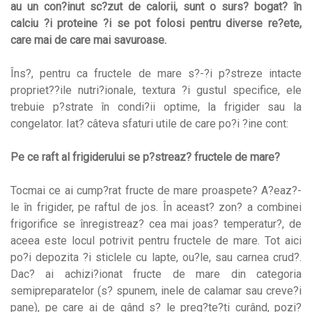
au un con?inut sc?zut de calorii, sunt o surs? bogat? în
calciu ?i proteine ?i se pot folosi pentru diverse re?ete,
care mai de care mai savuroase.
Îns?, pentru ca fructele de mare s?-?i p?streze intacte
propriet??ile nutri?ionale, textura ?i gustul specifice, ele
trebuie p?strate în condi?ii optime, la frigider sau la
congelator. Iat? câteva sfaturi utile de care po?i ?ine cont:
Pe ce raft al frigiderului se p?streaz? fructele de mare?
Tocmai ce ai cump?rat fructe de mare proaspete? A?eaz?-
le în frigider, pe raftul de jos. În aceast? zon? a combinei
frigorifice se înregistreaz? cea mai joas? temperatur?, de
aceea este locul potrivit pentru fructele de mare. Tot aici
po?i depozita ?i sticlele cu lapte, ou?le, sau carnea crud?.
Dac? ai achizi?ionat fructe de mare din categoria
semipreparatelor (s? spunem, inele de calamar sau creve?i
pane), pe care ai de gând s? le preg?te?ti curând, pozi?