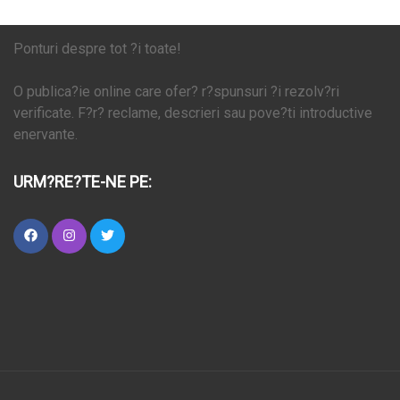
Ponturi despre tot ?i toate!
O publica?ie online care ofer? r?spunsuri ?i rezolv?ri
verificate. F?r? reclame, descrieri sau pove?ti introductive
enervante.
URM?RE?TE-NE PE: