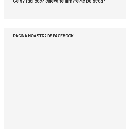
Ce s? faci dac? cineva te urm?re?te pe strad?
PAGINA NOASTR? DE FACEBOOK