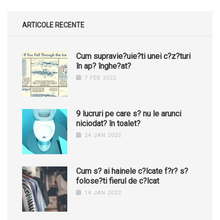
ARTICOLE RECENTE
Cum supravie?uie?ti unei c?z?turi
în ap? înghe?at?
7 FEB 2022
9 lucruri pe care s? nu le arunci
niciodat? în toalet?
24 JAN 2022
Cum s? ai hainele c?lcate f?r? s?
folose?ti fierul de c?lcat
14 JAN 2022