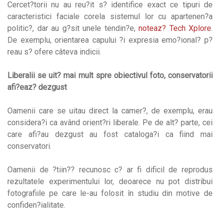
Cercet?torii nu au reu?it s? identifice exact ce tipuri de
caracteristici faciale corela sistemul lor cu apartenen?a
politic?, dar au g?sit unele tendin?e,
noteaz? Tech Xplore
.
De exemplu, orientarea capului ?i expresia emo?ional? p?
reau s? ofere câteva indicii.
Liberalii se uit? mai mult spre obiectivul foto, conservatorii
afi?eaz? dezgust
Oamenii care se uitau direct la camer?, de exemplu, erau
considera?i ca având orient?ri liberale. Pe de alt? parte, cei
care afi?au dezgust au fost cataloga?i ca fiind mai
conservatori.
Oamenii de ?tiin?? recunosc c? ar fi dificil de reprodus
rezultatele experimentului lor, deoarece nu pot distribui
fotografiile pe care le-au folosit în studiu din motive de
confiden?ialitate.