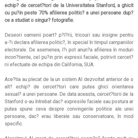
echip? de cercet?tori de la Universitatea Stanford, a ghicit
cu pu?in peste 70% afilierea politic? a unei persoane dup?
ce a studiat o singur? fotografie.
Deseori oamenii poart? p?l?rii, tricouri sau insigne pentru
a-?i declara afilierea politic?, în special în timpul campaniilor
electorale. De asemenea, î?i pot anun?a afilierea în moduri
incon?tiente, cel pu?in prin expresii faciale, potrivit cercet?
rii efectuate de echipa din California, SUA.
Ace?tia au plecat de la un sistem AI dezvoltat anterior de o
alt? echip? de cercet?tori care putea ghici orientarea
sexual? a unei persoane. De data aceasta, cercet?torii de la
Stanford s-au întrebat dac? expresiile faciale sau postura ar
putea spune ceva despre convingerile politice ale unei
persoane, dac? erau liberale sau conservatoare, în mod
specific.