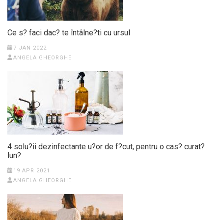
Ce s? faci dac? te întâlne?ti cu ursul
7 JAN 2022
ANGELA GHEORGHE
4 solu?ii dezinfectante u?or de f?cut, pentru o cas? curat?
lun?
19 APR 2021
ANGELA GHEORGHE