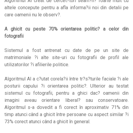
Algoritmul AI creat de cercet?tori seam?n? foarte mult cu
altele concepute pentru a afla informa?ii noi din detalii pe
care oamenii nu le observ?.
A ghicit cu peste 70% orientarea politic? a celor din
fotografii
Sistemul a fost antrenat cu date de pe un site de
matrimoniale ?i alte site-uri cu fotografii de profil ale
utilizatorilor ?i afilierile politice.
Algoritmul AI a c?utat corela?ii între tr?s?turile faciale ?i ale
posturii capului ?i orientarea politic?. Ulterior au testat
sistemul cu fotografii, pentru a ghici dac? oamenii din
imagini aveau orientare liberal? sau conservatoare.
Algoritmul s-a dovedit a fi corect în aproximativ 71% din
timp atunci când a ghicit între persoane cu aspect similar ?i
73% corect atunci când a ghicit în general.