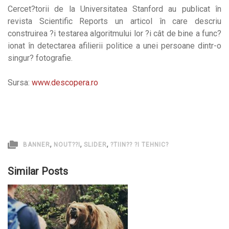
Cercet?torii de la Universitatea Stanford au publicat în
revista Scientific Reports un articol în care descriu
construirea ?i testarea algoritmului lor ?i cât de bine a func?
ionat în detectarea afilierii politice a unei persoane dintr-o
singur? fotografie.
Sursa:
www.descopera.ro
,
,
,
BANNER
NOUT??I
SLIDER
?TIIN?? ?I TEHNIC?
Similar Posts