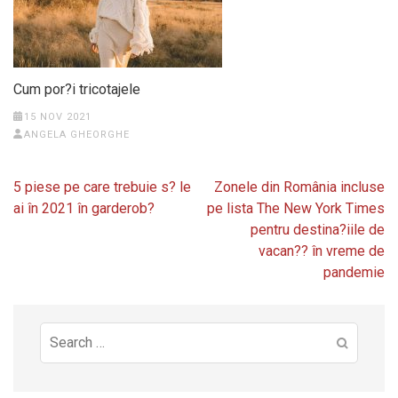
Cum por?i tricotajele
15 NOV 2021
ANGELA GHEORGHE
Post
5 piese pe care trebuie s? le
Zonele din România incluse
navigation
ai în 2021 în garderob?
pe lista The New York Times
pentru destina?iile de
vacan?? în vreme de
pandemie
Search
for: