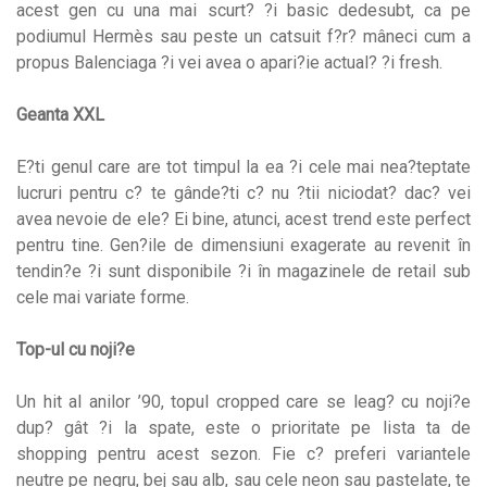
acest gen cu una mai scurt? ?i basic dedesubt, ca pe
podiumul Hermès sau peste un catsuit f?r? mâneci cum a
propus Balenciaga ?i vei avea o apari?ie actual? ?i fresh.
Geanta XXL
E?ti genul care are tot timpul la ea ?i cele mai nea?teptate
lucruri pentru c? te gânde?ti c? nu ?tii niciodat? dac? vei
avea nevoie de ele? Ei bine, atunci, acest trend este perfect
pentru tine. Gen?ile de dimensiuni exagerate au revenit în
tendin?e ?i sunt disponibile ?i în magazinele de retail sub
cele mai variate forme.
Top-ul cu noji?e
Un hit al anilor ’90, topul cropped care se leag? cu noji?e
dup? gât ?i la spate, este o prioritate pe lista ta de
shopping pentru acest sezon. Fie c? preferi variantele
neutre pe negru, bej sau alb, sau cele neon sau pastelate, te