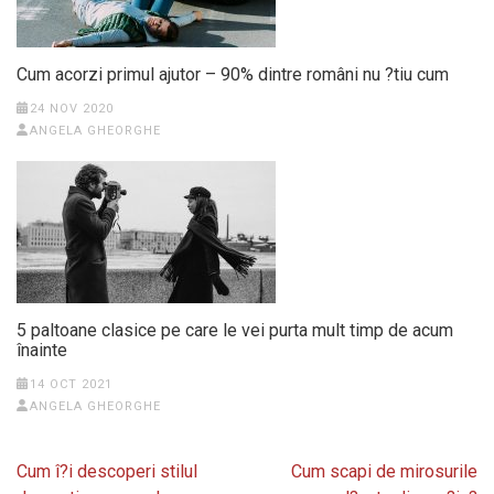
Cum acorzi primul ajutor – 90% dintre români nu ?tiu cum
24 NOV 2020
ANGELA GHEORGHE
5 paltoane clasice pe care le vei purta mult timp de acum
înainte
14 OCT 2021
ANGELA GHEORGHE
Post
Cum î?i descoperi stilul
Cum scapi de mirosurile