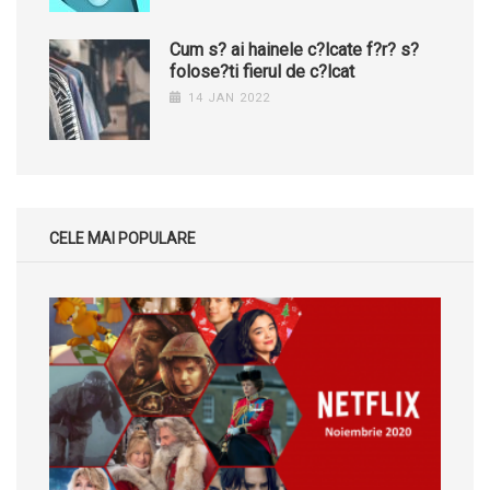
Cum s? ai hainele c?lcate f?r? s?
folose?ti fierul de c?lcat
14 JAN 2022
CELE MAI POPULARE