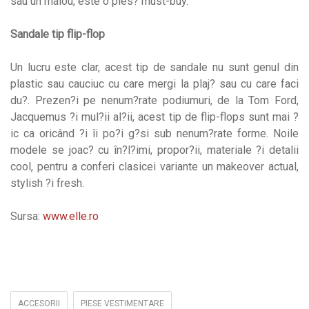
sau un maiou, este o pies? must-buy.
Sandale tip flip-flop
Un lucru este clar, acest tip de sandale nu sunt genul din
plastic sau cauciuc cu care mergi la plaj? sau cu care faci
du?. Prezen?i pe nenum?rate podiumuri, de la Tom Ford,
Jacquemus ?i mul?ii al?ii, acest tip de flip-flops sunt mai ?
ic ca oricând ?i îi po?i g?si sub nenum?rate forme. Noile
modele se joac? cu în?l?imi, propor?ii, materiale ?i detalii
cool, pentru a conferi clasicei variante un makeover actual,
stylish ?i fresh.
Sursa:
www.elle.ro
ACCESORII
PIESE VESTIMENTARE