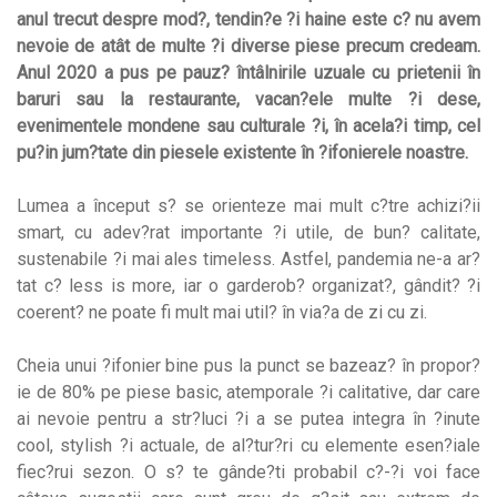
anul trecut despre mod?, tendin?e ?i haine este c? nu avem
nevoie de atât de multe ?i diverse piese precum credeam.
Anul 2020 a pus pe pauz? întâlnirile uzuale cu prietenii în
baruri sau la restaurante, vacan?ele multe ?i dese,
evenimentele mondene sau culturale ?i, în acela?i timp, cel
pu?in jum?tate din piesele existente în ?ifonierele noastre.
Lumea a început s? se orienteze mai mult c?tre achizi?ii
smart, cu adev?rat importante ?i utile, de bun? calitate,
sustenabile ?i mai ales timeless. Astfel, pandemia ne-a ar?
tat c? less is more, iar o garderob? organizat?, gândit? ?i
coerent? ne poate fi mult mai util? în via?a de zi cu zi.
Cheia unui ?ifonier bine pus la punct se bazeaz? în propor?
ie de 80% pe piese basic, atemporale ?i calitative, dar care
ai nevoie pentru a str?luci ?i a se putea integra în ?inute
cool, stylish ?i actuale, de al?tur?ri cu elemente esen?iale
fiec?rui sezon. O s? te gânde?ti probabil c?-?i voi face