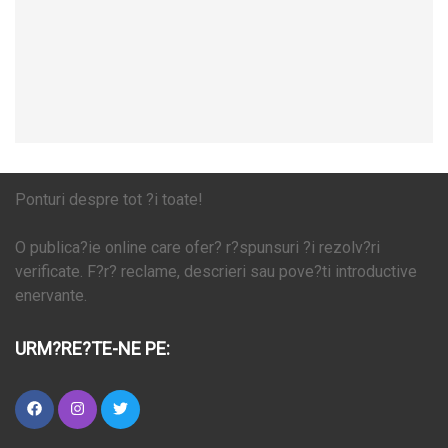
Ponturi despre tot ?i toate!
O publica?ie online care ofer? r?spunsuri ?i rezolv?ri
verificate. F?r? reclame, descrieri sau pove?ti introductive
enervante.
URM?RE?TE-NE PE: