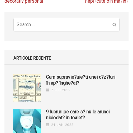
navigation
decorativ personal
nepl?cute din ma?in?
Search
for:
ARTICOLE RECENTE
Cum supravie?uie?ti unei c?z?turi
în ap? înghe?at?
7 FEB 2022
9 lucruri pe care s? nu le arunci
niciodat? în toalet?
24 JAN 2022