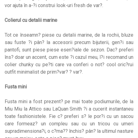
vor ajuta în a-?i construi look-uri fresh de var?.
Colierul cu detalii marine
Tot ce înseamn? piese cu detalii marine, de la rochii, bluze
sau fuste ?i pân? la accesorii precum bijuterii, gen?i sau
pantofi, sunt piese piese esen?iale de sezon. Dac? preferi
îns? doar un accent, cum este ?i cazul meu, î?i recomand un
colier chunky cu pe?ti care va conferi o not? cool oric?rui
outfit minimalist de prim?var? ? var?.
Fusta mini
Fusta mini a fost prezent? pe mai toate podiumurile, de la
Miu Miu la Attico sau LaQuan Smith ?i a cucerit instantaneu
toate fashionistele. Fie c? preferi s? le por?i cu un sacou
care formeaz? un compleu sau cu un tricou cu umeri
supradimensiona?i, o c?ma?? închis? pân? la ultimul nasture