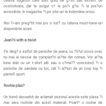
câteva sugestii care sunt greu de g?sit sau extrem de
costisitoare, dar te asigur c? le po?i g?si ?i la pre?uri
accesibile, în magazine ?i pe site-uri la îndemâna oricui.
Noi ?i-am preg?tit mai jos o list? cu câteva must-have-uri
disponibile acum.
Jean?ii with-a-twist
Pe lâng? o astfel de pereche de jeans, cu ?li?ul cross-over,
nu mai ai nevoie de complet?ri ie?ite din comun. Vor ar?ta
bine atât cu un t-shirt alb sau o c?ma?? oversized ?i o
pereche de sandale cu toc, cât ?i al?turi de un crop top ?i
pantofi sport.
Rochia plas?
Un trend deosebit de aclamat sezonul acesta este plasa ?i
mai ales rochiile din acest material. Poart? o rochie de