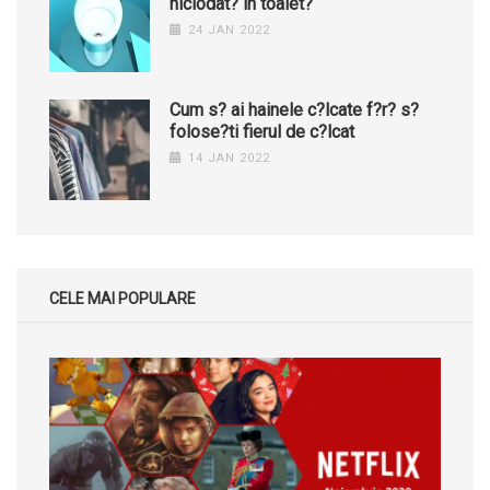
niciodat? în toalet?
24 JAN 2022
Cum s? ai hainele c?lcate f?r? s?
folose?ti fierul de c?lcat
14 JAN 2022
CELE MAI POPULARE