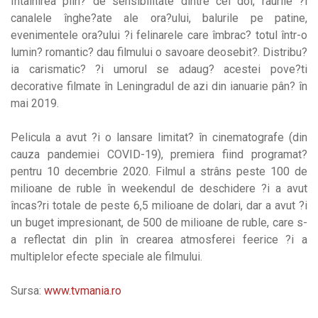
Întâlnirea plin? de sensibilitate dintre cei doi, râurile ?i
canalele înghe?ate ale ora?ului, balurile pe patine,
evenimentele ora?ului ?i felinarele care îmbrac? totul într-o
lumin? romantic? dau filmului o savoare deosebit?. Distribu?
ia carismatic? ?i umorul se adaug? acestei pove?ti
decorative filmate în Leningradul de azi din ianuarie pân? în
mai 2019.
Pelicula a avut ?i o lansare limitat? în cinematografe (din
cauza pandemiei COVID-19), premiera fiind programat?
pentru 10 decembrie 2020. Filmul a strâns peste 100 de
milioane de ruble în weekendul de deschidere ?i a avut
încas?ri totale de peste 6,5 milioane de dolari, dar a avut ?i
un buget impresionant, de 500 de milioane de ruble, care s-
a reflectat din plin în crearea atmosferei feerice ?i a
multiplelor efecte speciale ale filmului.
Sursa:
www.tvmania.ro