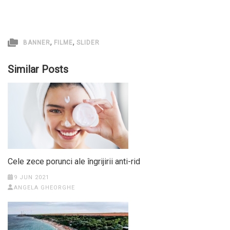
,
,
BANNER
FILME
SLIDER
Similar Posts
Cele zece porunci ale îngrijirii anti-rid
9 JUN 2021
ANGELA GHEORGHE