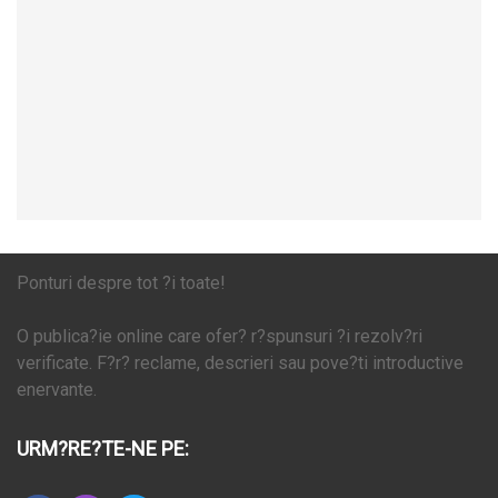
Ponturi despre tot ?i toate!
O publica?ie online care ofer? r?spunsuri ?i rezolv?ri
verificate. F?r? reclame, descrieri sau pove?ti introductive
enervante.
URM?RE?TE-NE PE: