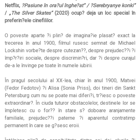
Netflix,
?Pasiune în ora?ul înghe?at” / ?Serebryanye konki”
/
„The Silver Skates”
(2020) ocup? deja un loc special în
preferin?ele cinefililor.
O poveste aparte ?i plin? de imagina?ie plasat? exact la
trecerea în anul 1900, filmul rusesc semnat de Michael
Lockshin vorbe?te despre cutezan??, despre prejudec??i ?i
împ?r?iri sociale, despre discrimin?ri, dar ?i despre curajul
de-a le învinge pe toate în numele iubirii.
În pragul secolului al XX-lea, chiar în anul 1900, Matvei
(Fedor Fedotov) ?i Alisa (Sonia Priss), doi tineri din Sankt
Petersburg cum nu se poate mai diferi?i, tr?iesc o poveste
extraordinar?. În ciuda tuturor obstacolelor, destinele lor se
împletesc cu o for?? în stare s? doboare aranjamente
familiale, prejudec??i paterne ?i aparentul contratimp
permanent în care se g?sesc eroii.