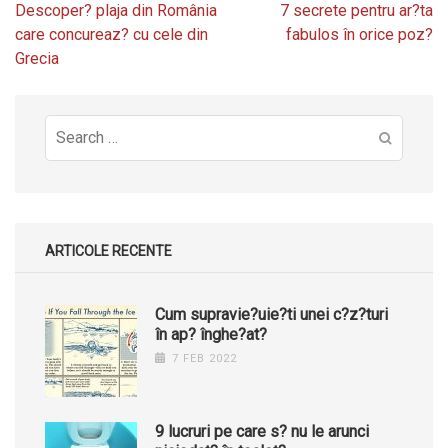
Post
Descoper? plaja din România
7 secrete pentru ar?ta
navigation
care concureaz? cu cele din
fabulos în orice poz?
Grecia
Search
for:
ARTICOLE RECENTE
Cum supravie?uie?ti unei c?z?turi
în ap? înghe?at?
7 FEB 2022
9 lucruri pe care s? nu le arunci