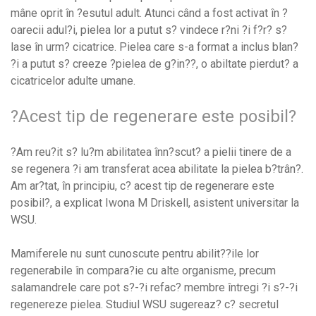
mâne oprit în ?esutul adult. Atunci când a fost activat în ?
oarecii adul?i, pielea lor a putut s? vindece r?ni ?i f?r? s?
lase în urm? cicatrice. Pielea care s-a format a inclus blan?
?i a putut s? creeze ?pielea de g?in??, o abiltate pierdut? a
cicatricelor adulte umane.
?Acest tip de regenerare este posibil?
?Am reu?it s? lu?m abilitatea înn?scut? a pielii tinere de a
se regenera ?i am transferat acea abilitate la pielea b?trân?.
Am ar?tat, în principiu, c? acest tip de regenerare este
posibil?, a explicat Iwona M Driskell, asistent universitar la
WSU.
Mamiferele nu sunt cunoscute pentru abilit??ile lor
regenerabile în compara?ie cu alte organisme, precum
salamandrele care pot s?-?i refac? membre întregi ?i s?-?i
regenereze pielea. Studiul WSU sugereaz? c? secretul