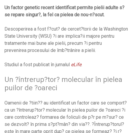
Un factor genetic recent identificat permite pielii adulte s?
se repare singur?, la fel ca pielea de nou-n?scut.
Descoperirea a fost f?cut? de cercet?torii de la Washington
State University (WSU) ?i are implica?ii majore pentru
tratamente mai bune ale pielii, precum ?i pentru
prevenirea procesului de îmb?trânire a pielii.
Studiul a fost publicat în jurnalul
eLife
.
Un ?întrerup?tor? molecular în pielea
puilor de ?oareci
Oamenii de ?tiin?? au identificat un factor care se comport?
ca un ?întrerup?tor? molecular în pielea puilor de ?oareci ?i
care controleaz? formarea de foliculi de p?r pe m?sur? ce
se dezvolt? în prima s?pt?mân? din via??. ?Întrerup?torul?
este în mare parte oprit dup? ce pielea se formeaz? ?i r?