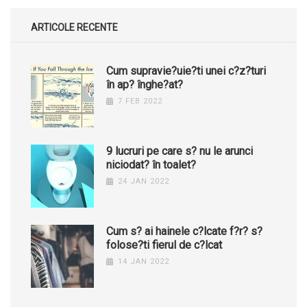
ARTICOLE RECENTE
Cum supravie?uie?ti unei c?z?turi
în ap? înghe?at?
7 FEB 2022
9 lucruri pe care s? nu le arunci
niciodat? în toalet?
24 JAN 2022
Cum s? ai hainele c?lcate f?r? s?
folose?ti fierul de c?lcat
14 JAN 2022