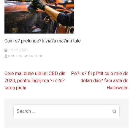
Cum s? prelunge?ti via?a ma?inii tale
1 SEP 2021
ANGELA GHEORGHE
Post
Cele mai bune uleiuri CBD din
Po?i s? fii pl?tit cu o mie de
navigation
2020, pentru îngrijirea ?i s?n?
dolari dac? faci asta de
tatea pielii
Halloween
Search
for: