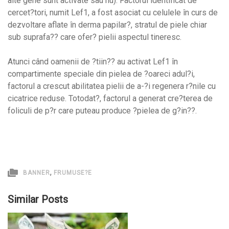
alte gene sunt activate sau nu). Factorul identificat de
cercet?tori, numit Lef1, a fost asociat cu celulele în curs de
dezvoltare aflate în derma papilar?, stratul de piele chiar
sub suprafa?? care ofer? pielii aspectul tineresc.
Atunci când oamenii de ?tiin?? au activat Lef1 în
compartimente speciale din pielea de ?oareci adul?i,
factorul a crescut abilitatea pielii de a-?i regenera r?nile cu
cicatrice reduse. Totodat?, factorul a generat cre?terea de
foliculi de p?r care puteau produce ?pielea de g?in??.
,
BANNER
FRUMUSE?E
Similar Posts