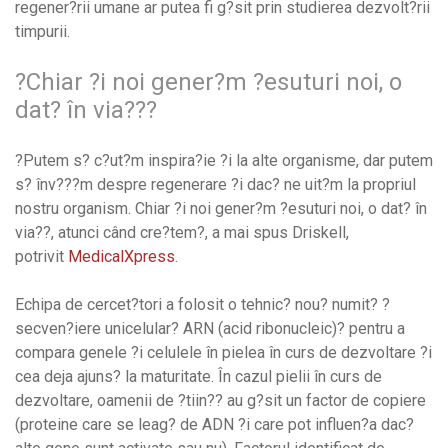
regener?rii umane ar putea fi g?sit prin studierea dezvolt?rii
timpurii.
?Chiar ?i noi gener?m ?esuturi noi, o
dat? în via???
?Putem s? c?ut?m inspira?ie ?i la alte organisme, dar putem
s? înv???m despre regenerare ?i dac? ne uit?m la propriul
nostru organism. Chiar ?i noi gener?m ?esuturi noi, o dat? în
via??, atunci când cre?tem?, a mai spus Driskell,
potrivit
MedicalXpress
.
Echipa de cercet?tori a folosit o tehnic? nou? numit? ?
secven?iere unicelular? ARN (acid ribonucleic)? pentru a
compara genele ?i celulele în pielea în curs de dezvoltare ?i
cea deja ajuns? la maturitate. În cazul pielii în curs de
dezvoltare, oamenii de ?tiin?? au g?sit un factor de copiere
(proteine care se leag? de ADN ?i care pot influen?a dac?