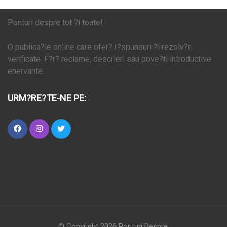
Ponturi despre tot ?i toate!
O publica?ie online care ofer? r?spunsuri ?i rezolv?ri
verificate. F?r? reclame, descrieri sau pove?ti introductive
enervante.
URM?RE?TE-NE PE:
© Copyright 2026
Ponturi Despre
.