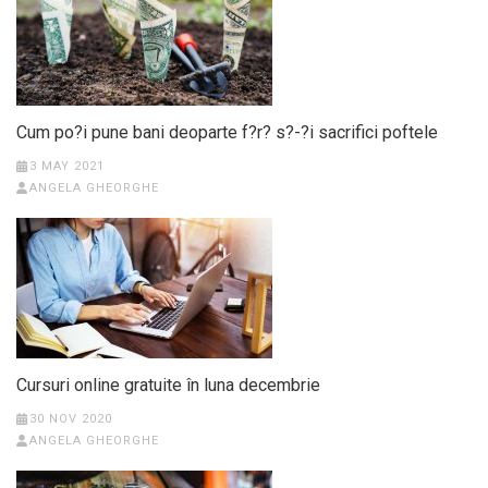
Cum po?i pune bani deoparte f?r? s?-?i sacrifici poftele
3 MAY 2021
ANGELA GHEORGHE
Cursuri online gratuite în luna decembrie
30 NOV 2020
ANGELA GHEORGHE