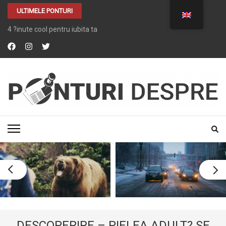
ULTIMELE PONTURI
4 ?inute cool pentru iubita ta
PONTURI DESPRE
Tot ce vrei despre …. TOT
DESCOPERIRE – PIELEA ADULT? SE