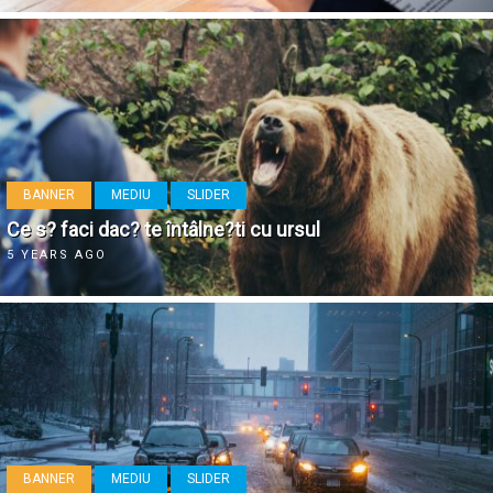
BANNER
MEDIU
SLIDER
Ce s? faci dac? te întâlne?ti cu ursul
5 YEARS AGO
BANNER
MEDIU
SLIDER