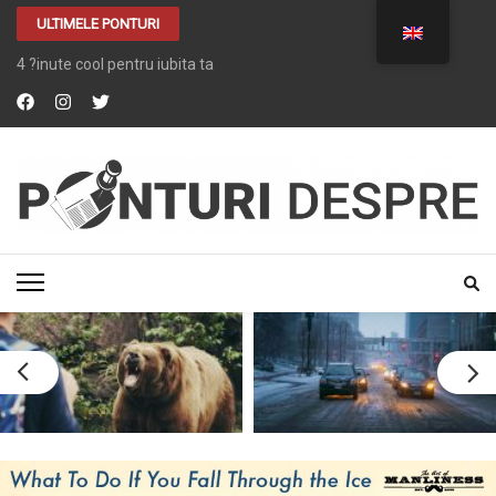
ULTIMELE PONTURI
4 ?inute cool pentru iubita ta
PONTURI DESPRE
Tot ce vrei despre …. TOT