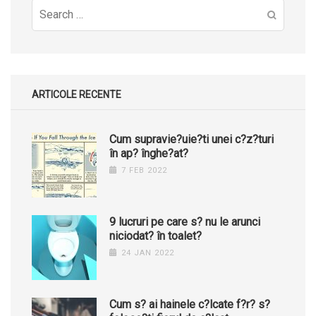
Search
for:
ARTICOLE RECENTE
Cum supravie?uie?ti unei c?z?turi
în ap? înghe?at?
7 FEB 2022
9 lucruri pe care s? nu le arunci
niciodat? în toalet?
24 JAN 2022
Cum s? ai hainele c?lcate f?r? s?