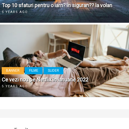
Top 10 sfaturi pentru o iarn? în siguran?? la volan
5 YEARS AGO
BANNER
FILME
SLIDER
Ce vezi nou pe Netflix în ianuarie 2022
5 YEARS AGO