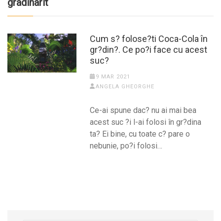
gradinarit
Cum s? folose?ti Coca-Cola în
gr?din?. Ce po?i face cu acest
suc?
9 MAR 2021
ANGELA GHEORGHE
Ce-ai spune dac? nu ai mai bea
acest suc ?i l-ai folosi în gr?dina
ta? Ei bine, cu toate c? pare o
nebunie, po?i folosi…