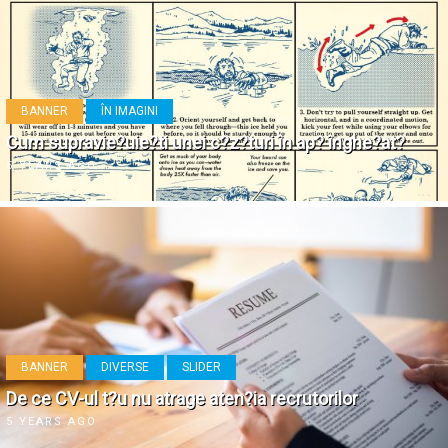
BANNER
ÎN IMAGINI
Cum supravie?uie?ti unei c?z?turi în ap? înghe?at?
5 YEARS AGO
BANNER
DIVERSE
SLIDER
De ce CV-ul t?u nu atrage aten?ia recrutorilor
5 YEARS AGO