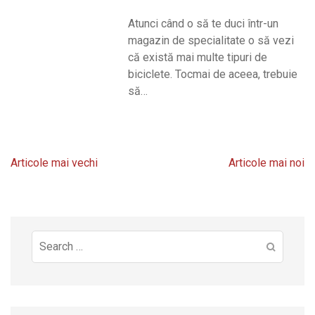
Atunci când o să te duci într-un
magazin de specialitate o să vezi
că există mai multe tipuri de
biciclete. Tocmai de aceea, trebuie
să…
Navigare
Articole mai vechi
Articole mai noi
în
articole
Search
for: