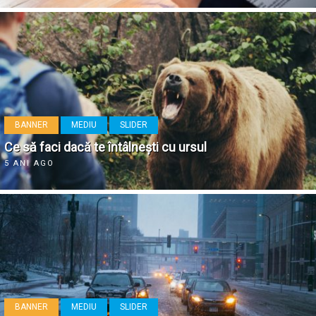
BANNER
MEDIU
SLIDER
Ce să faci dacă te întâlnești cu ursul
5 ANI AGO
BANNER
MEDIU
SLIDER