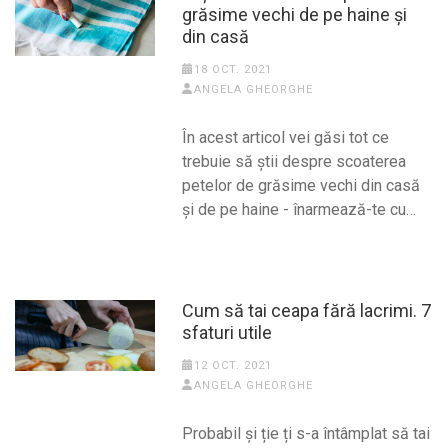
grăsime vechi de pe haine și
din casă
18 OCT. 2021
ANGELA GHEORGHE
În acest articol vei găsi tot ce
trebuie să știi despre scoaterea
petelor de grăsime vechi din casă
și de pe haine - înarmează-te cu…
Cum să tai ceapa fără lacrimi. 7
sfaturi utile
12 OCT. 2021
ANGELA GHEORGHE
Probabil și ție ți s-a întâmplat să tai