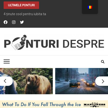
ULTIMELE PONTURI
4 ținute cool pentru iubita ta
PONTURI DESPRE
Tot ce vrei despre …. TOT