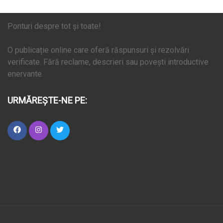
Ponturi despre tot și toate!
O publicație online care oferă răspunsuri și rezolvări
verificate. Fără reclame, descrieri sau povești introductive
enervante.
URMĂREȘTE-NE PE: