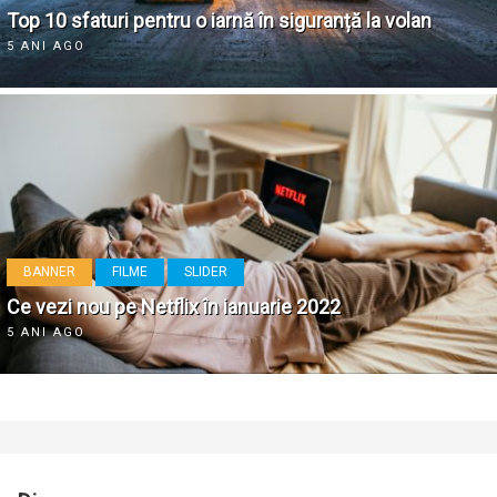
Top 10 sfaturi pentru o iarnă în siguranță la volan
5 ANI AGO
BANNER
FILME
SLIDER
Ce vezi nou pe Netflix în ianuarie 2022
5 ANI AGO