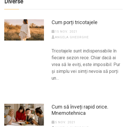
Diverse
Cum porți tricotajele
15 NOV. 2021
ANGELA GHEORGHE
Tricotajele sunt indispensabile în
fiecare sezon rece. Chiar dacă ai
vrea să le eviți, este imposibil. Pur
și simplu vei simți nevoia să porți
un…
Cum să înveți rapid orice.
Mnemotehnica
5 NOV. 2021