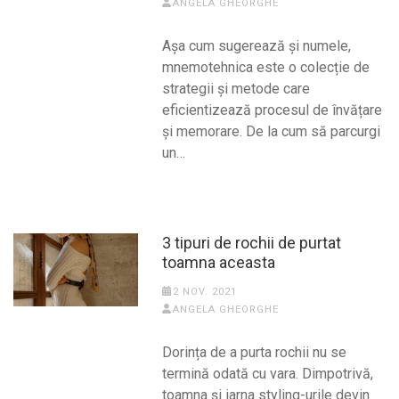
ANGELA GHEORGHE
Așa cum sugerează și numele,
mnemotehnica este o colecție de
strategii și metode care
eficientizează procesul de învățare
și memorare. De la cum să parcurgi
un…
3 tipuri de rochii de purtat
toamna aceasta
2 NOV. 2021
ANGELA GHEORGHE
Dorința de a purta rochii nu se
termină odată cu vara. Dimpotrivă,
toamna și iarna styling-urile devin