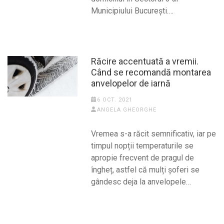
Municipiului București.…
Răcire accentuată a vremii.
Când se recomandă montarea
anvelopelor de iarnă
6 OCT. 2021
ANGELA GHEORGHE
Vremea s-a răcit semnificativ, iar pe
timpul nopții temperaturile se
apropie frecvent de pragul de
îngheț, astfel că mulți șoferi se
gândesc deja la anvelopele…