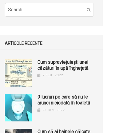
Search
for:
ARTICOLE RECENTE
Cum supraviețuiești unei
căzături în apă înghețată
7 FEB. 2022
9 lucruri pe care să nu le
arunci niciodată în toaletă
24 IAN. 2022
Cum să ai hainele călcate