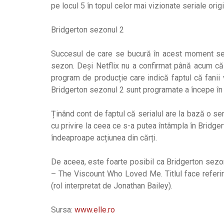
pe locul 5 în topul celor mai vizionate seriale ori
Bridgerton sezonul 2
Succesul de care se bucură în acest moment seri
sezon. Deși Netflix nu a confirmat până acum că B
program de producție care indică faptul că fanii v
Bridgerton sezonul 2 sunt programate a începe în
Ținând cont de faptul că serialul are la bază o s
cu privire la ceea ce s-a putea întâmpla în Bridg
îndeaproape acțiunea din cărți.
De aceea, este foarte posibil ca Bridgerton sezo
– The Viscount Who Loved Me. Titlul face referire
(rol interpretat de Jonathan Bailey).
Sursa:
www.elle.ro