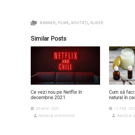
,
,
,
BANNER
FILME
NOUTĂȚI
SLIDER
Similar Posts
Ce vezi nou pe Netflix în
Cum să faci
decembrie 2021
natural în c
29 NOV. 2021
12 FEB. 20
ANGELA GHEORGHE
ANGELA 