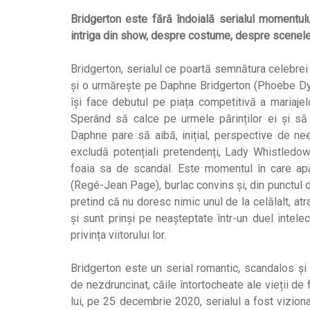
Bridgerton este fără îndoială serialul momentul
intriga din show, despre costume, despre scenele
Bridgerton, serialul ce poartă semnătura celebre
și o urmărește pe Daphne Bridgerton (Phoebe Dyne
își face debutul pe piața competitivă a mariaje
Sperând să calce pe urmele părinților ei și să 
Daphne pare să aibă, inițial, perspective de ne
excludă potențiali pretendenți, Lady Whistledo
foaia sa de scandal. Este momentul în care apa
(Regé-Jean Page), burlac convins și, din punctul 
pretind că nu doresc nimic unul de la celălalt, atr
și sunt prinși pe neașteptate într-un duel intele
privința viitorului lor.
Bridgerton este un serial romantic, scandalos și
de nezdruncinat, căile întortocheate ale vieții de f
lui, pe 25 decembrie 2020, serialul a fost vizi