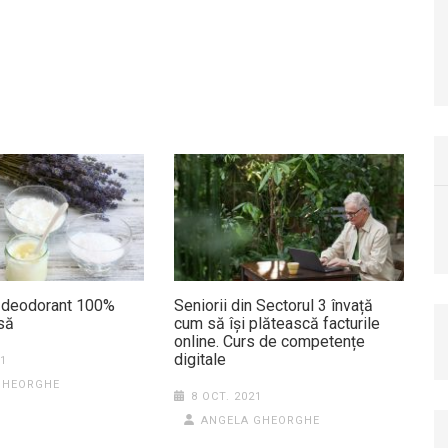
 deodorant 100%
Seniorii din Sectorul 3 învață
asă
cum să își plătească facturile
online. Curs de competențe
digitale
21
GHEORGHE
8 OCT. 2021
ANGELA GHEORGHE