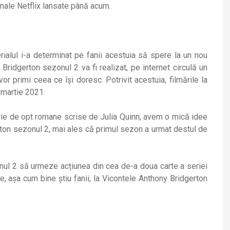
ginale Netflix lansate până acum.
alul i-a determinat pe fanii acestuia să spere la un nou
ridgerton sezonul 2 va fi realizat, pe internet circulă un
or primi ceea ce își doresc. Potrivit acestuia, filmările la
 martie 2021.
erie de opt romane scrise de Julia Quinn, avem o mică idee
erton sezonul 2, mai ales că primul sezon a urmat destul de
nul 2 să urmeze acțiunea din cea de-a doua carte a seriei
, așa cum bine știu fanii, la Vicontele Anthony Bridgerton