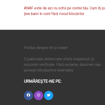
Navigare
ANAF este de azi cu ochii pe contul tău. Cum îţi p
în
ţine banii în cont fără riscul blocărilor
articole
Ponturi despre tot și toate!
O publicație online care oferă răspunsuri și
rezolvări verificate. Fără reclame, descrieri sau
povești introductive enervante.
URMĂREȘTE-NE PE: