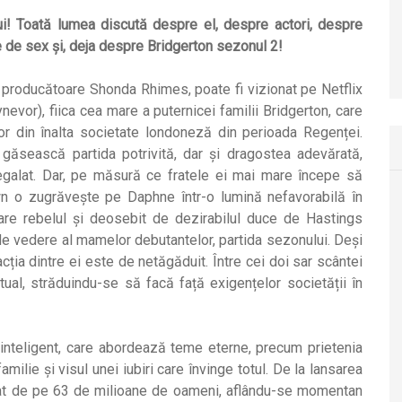
ui! Toată lumea discută despre el, despre actori, despre
 de sex și, deja despre Bridgerton sezonul 2!
i producătoare Shonda Rhimes, poate fi vizionat pe Netflix
vor), fiica cea mare a puternicei familii Bridgerton, care
lor din înalta societate londoneză din perioada Regenței.
găsească partida potrivită, dar și dragostea adevărată,
egalat. Dar, pe măsură ce fratele ei mai mare începe să
wn o zugrăvește pe Daphne într-o lumină nefavorabilă în
re rebelul și deosebit de dezirabilul duce de Hastings
de vedere al mamelor debutantelor, partida sezonului. Deși
acția dintre ei este de netăgăduit. Între cei doi sar scântei
ctual, străduindu-se să facă față exigențelor societății în
 inteligent, care abordează teme eterne, precum prietenia
amilie și visul unei iubiri care învinge totul. De la lansarea
onat de pe 63 de milioane de oameni, aflându-se momentan