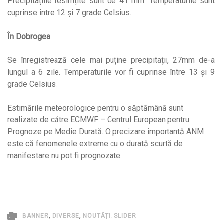
Precipitațiile resimțite sunt de 41 mm. Temperaturile sunt
cuprinse între 12 și 7 grade Celsius.
În Dobrogea
Se înregistrează cele mai puține precipitații, 27mm de-a
lungul a 6 zile. Temperaturile vor fi cuprinse între 13 și 9
grade Celsius.
Estimările meteorologice pentru o săptămână sunt
realizate de către ECMWF – Centrul European pentru
Prognoze pe Medie Durată. O precizare importantă ANM
este că fenomenele extreme cu o durată scurtă de
manifestare nu pot fi prognozate.
,
,
,
BANNER
DIVERSE
NOUTĂȚI
SLIDER