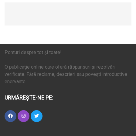
Ponturi despre tot și toate!
O publicație online care oferă răspunsuri și rezolvări
verificate. Fără reclame, descrieri sau povești introductive
enervante.
URMĂREȘTE-NE PE: