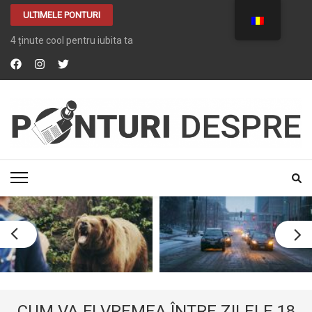
ULTIMELE PONTURI
4 ținute cool pentru iubita ta
PONTURI DESPRE
Tot ce vrei despre …. TOT
CUM VA FI VREMEA ÎNTRE ZILELE 18