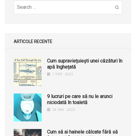
Search
for:
ARTICOLE RECENTE
Cum supraviețuiești unei căzături în
apă înghețată
7 FEB. 2022
9 lucruri pe care să nu le arunci
niciodată în toaletă
24 IAN. 2022
Cum să ai hainele călcate fără să