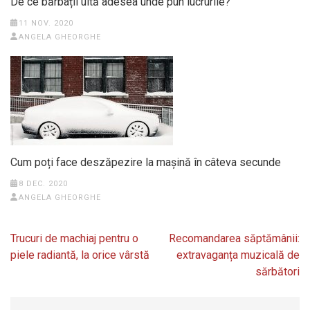
De ce bărbații uită adesea unde pun lucrurile?
11 NOV. 2020
ANGELA GHEORGHE
Cum poți face deszăpezire la maşină în câteva secunde
8 DEC. 2020
ANGELA GHEORGHE
Navigare
Trucuri de machiaj pentru o
Recomandarea săptămânii:
în
piele radiantă, la orice vârstă
extravaganța muzicală de
articole
sărbători