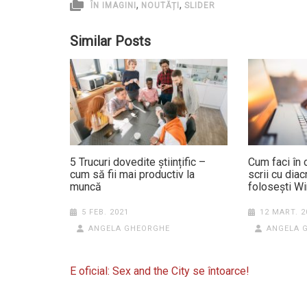
,
,
ÎN IMAGINI
NOUTĂȚI
SLIDER
Similar Posts
5 Trucuri dovedite științific –
Cum faci în 
cum să fii mai productiv la
scrii cu diacr
muncă
folosești 
5 FEB. 2021
12 MART. 2
ANGELA GHEORGHE
ANGELA 
Navigare
E oficial: Sex and the City se întoarce!
în
articole