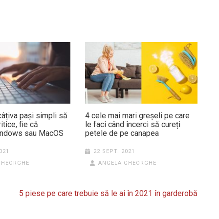
câțiva pași simpli să
4 cele mai mari greșeli pe care
itice, fie că
le faci când încerci să cureți
Windows sau MacOS
petele de pe canapea
021
22 SEPT. 2021
GHEORGHE
ANGELA GHEORGHE
5 piese pe care trebuie să le ai în 2021 în garderobă