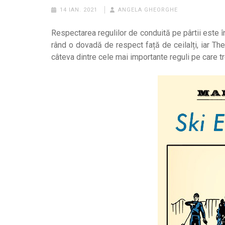
14 IAN. 2021
ANGELA GHEORGHE
Respectarea regulilor de conduită pe pârtii este î
rând o dovadă de respect față de ceilalți, iar The
câteva dintre cele mai importante reguli pe care 