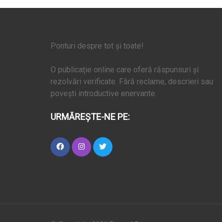
Ponturi despre tot și toate!
O publicație online care oferă răspunsuri și
rezolvări verificate. Fără reclame, descrieri sau
povești introductive enervante.
URMĂREȘTE-NE PE: