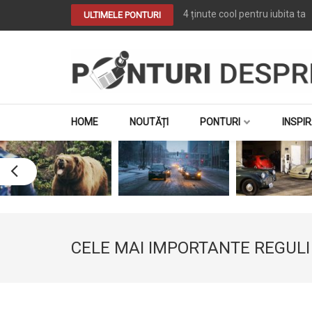
4 ținute cool pentru iubita ta
ULTIMELE PONTURI
PONTURI DESPRE
Tot ce vrei despre …. TOT
HOME
NOUTĂȚI
PONTURI
INSPIR
CELE MAI IMPORTANTE REGULI 