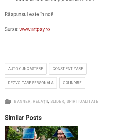
Răspunsul este în noi!
Sursa:
www.artpsy.ro
AUTO CUNOASTERE
CONSTIENTIZARE
DEZVOLTARE PERSONALA
OGLINDIRE
,
,
,
BANNER
RELAȚII
SLIDER
SPIRITUALITATE
Similar Posts