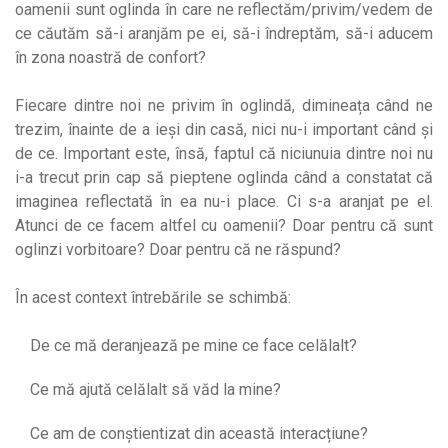
oamenii sunt oglinda în care ne reflectăm/privim/vedem de
ce căutăm să-i aranjăm pe ei, să-i îndreptăm, să-i aducem
în zona noastră de confort?
Fiecare dintre noi ne privim în oglindă, dimineața când ne
trezim, înainte de a ieși din casă, nici nu-i important când și
de ce. Important este, însă, faptul că niciunuia dintre noi nu
i-a trecut prin cap să pieptene oglinda când a constatat că
imaginea reflectată în ea nu-i place. Ci s-a aranjat pe el.
Atunci de ce facem altfel cu oamenii? Doar pentru că sunt
oglinzi vorbitoare? Doar pentru că ne răspund?
În acest context întrebările se schimbă:
De ce mă deranjează pe mine ce face celălalt?
Ce mă ajută celălalt să văd la mine?
Ce am de conștientizat din această interacțiune?