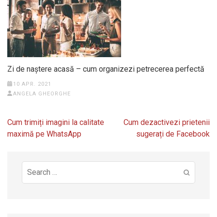
Zi de naștere acasă – cum organizezi petrecerea perfectă
10 APR. 2021
ANGELA GHEORGHE
Navigare
Cum trimiți imagini la calitate
Cum dezactivezi prietenii
în
maximă pe WhatsApp
sugerați de Facebook
articole
Search
for: