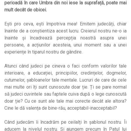
perioadă în care Umbra din noi iese la suprafață, poate mai
mult decât de obicei.
Ești pro ceva, ești împotriva mea! Emitem judecăți, chiar
înainte de a conștientiza acest lucru. Creierul nostru ne-o ia
înainte și încadrează percepția noastră asupra unei
persoane, a acțiunilor acesteia, unui moment sau a unei
experiențe în tiparul nostru de gândire.
Atunci când judeci pe cineva o faci conform valorilor tale
interioare, a educației, principiilor, credințelor, dogmelor,
cutumelor, șabloanelor tale mentale. Lucruri de care de cele
mai multe ori îți sunt cunoscute doar ție. Ți se pare normal
să judeci cuvintele sau faptele cuiva după o lege cunoscută
doar ție? Cu ce sunt ale tale mai corecte decât ale altora?
Cine le dă valența de bine-rău, acceptabil-inacceptabil?
Când judecăm îi încadrăm pe ceilalți în șablonul nostru. Îi
aducem la nivelul nostru. Și ajungem precum în Patul lui