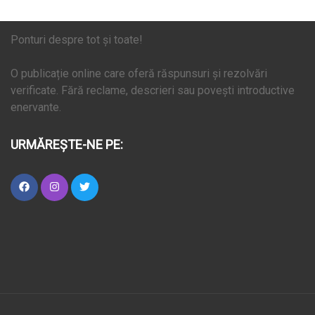
Ponturi despre tot și toate!
O publicație online care oferă răspunsuri și rezolvări
verificate. Fără reclame, descrieri sau povești introductive
enervante.
URMĂREȘTE-NE PE: