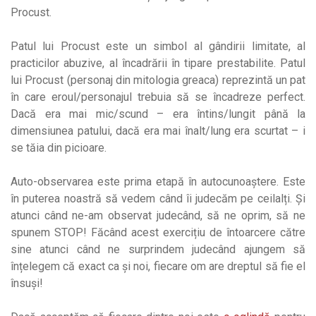
Procust.
Patul lui Procust este un simbol al gândirii limitate, al
practicilor abuzive, al încadrării în tipare prestabilite. Patul
lui Procust (personaj din mitologia greaca) reprezintă un pat
în care eroul/personajul trebuia să se încadreze perfect.
Dacă era mai mic/scund – era întins/lungit până la
dimensiunea patului, dacă era mai înalt/lung era scurtat – i
se tăia din picioare.
Auto-observarea este prima etapă în autocunoaștere. Este
în puterea noastră să vedem când îi judecăm pe ceilalți. Și
atunci când ne-am observat judecând, să ne oprim, să ne
spunem STOP! Făcând acest exercițiu de întoarcere către
sine atunci când ne surprindem judecând ajungem să
înțelegem că exact ca și noi, fiecare om are dreptul să fie el
însuși!