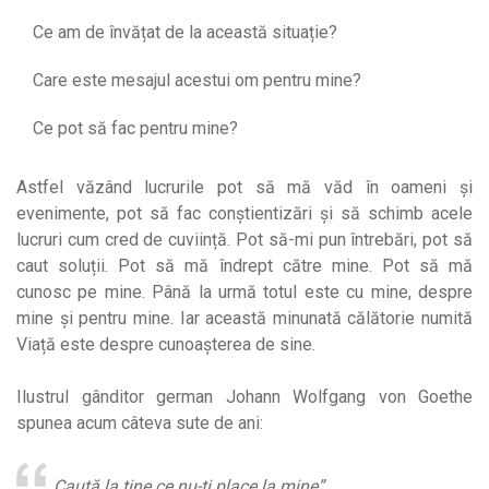
Ce am de învățat de la această situație?
Care este mesajul acestui om pentru mine?
Ce pot să fac pentru mine?
Astfel văzând lucrurile pot să mă văd în oameni și
evenimente, pot să fac conștientizări și să schimb acele
lucruri cum cred de cuviință. Pot să-mi pun întrebări, pot să
caut soluții. Pot să mă îndrept către mine. Pot să mă
cunosc pe mine. Până la urmă totul este cu mine, despre
mine și pentru mine. Iar această minunată călătorie numită
Viață este despre cunoașterea de sine.
Ilustrul gânditor german Johann Wolfgang von Goethe
spunea acum câteva sute de ani:
Caută la tine ce nu-ţi place la mine”.