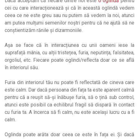
Dacă acceptăm că fiecare dintre noi este
o oglindă
pentru
cei cu care interacționează și că în această oglindă vedem
ceea ce ne este greu sau nu putem să vedem la noi, atunci
am putea mulțumi semenilor noștri pentru că ne ajută să ne
conștientizăm rănile și dizarmoniile.
Așa se face că în interacțiunea cu unii oameni iese la
suprafață mânia, cu alții tristețea, furia, neputința, falsitatea,
orgoliul, etc. Fiecare poate oglindi/reflecta doar ce se află
în interiorul său.
Furia din interiorul tău nu poate fi reflectată de cineva care
este calm. Dar dacă persoana din fața ta este aparent calmă
pentru că a reușit să-și înăbușe furia, să o țină sub control,
atunci este posibil ca echilibrul fragil să dispară în contact
cu furia ta. A încerca să fi calm, nu este același lucru cu a fi
calm.
Oglinda poate arăta doar ceea ce este în fața ei. Și dacă