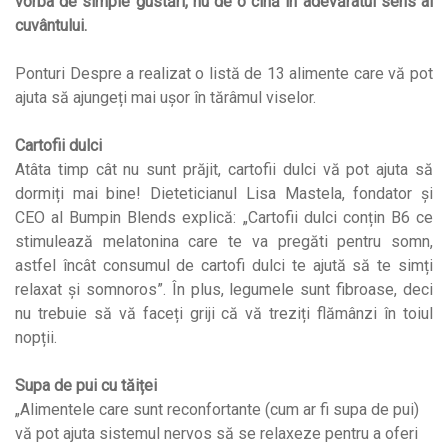
vorba de simple gustări, nu de o cină în adevăratul sens al
cuvântului.
Ponturi Despre a realizat o listă de 13 alimente care vă pot
ajuta să ajungeți mai ușor în tărâmul viselor.
Cartofii dulci
Atâta timp cât nu sunt prăjit, cartofii dulci vă pot ajuta să
dormiți mai bine! Dieteticianul Lisa Mastela, fondator și
CEO al Bumpin Blends explică: „Cartofii dulci conțin B6 ce
stimulează melatonina care te va pregăti pentru somn,
astfel încât consumul de cartofi dulci te ajută să te simți
relaxat și somnoros”. În plus, legumele sunt fibroase, deci
nu trebuie să vă faceți griji că vă treziți flămânzi în toiul
nopții.
Supa de pui cu tăiței
„Alimentele care sunt reconfortante (cum ar fi supa de pui)
vă pot ajuta sistemul nervos să se relaxeze pentru a oferi