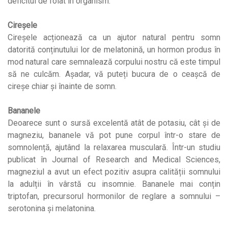
deficitul de folat în organism.
Cireșele
Cireșele acționează ca un ajutor natural pentru somn
datorită conținutului lor de melatonină, un hormon produs în
mod natural care semnalează corpului nostru că este timpul
să ne culcăm. Așadar, vă puteți bucura de o ceașcă de
cireșe chiar și înainte de somn.
Bananele
Deoarece sunt o sursă excelentă atât de potasiu, cât și de
magneziu, bananele vă pot pune corpul într-o stare de
somnolență, ajutând la relaxarea musculară. Într-un studiu
publicat în Journal of Research and Medical Sciences,
magneziul a avut un efect pozitiv asupra calității somnului
la adulții în vârstă cu insomnie. Bananele mai conțin
triptofan, precursorul hormonilor de reglare a somnului –
serotonina și melatonina.