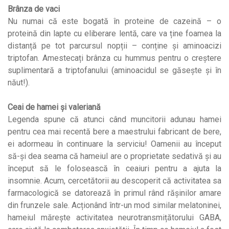
Brânza de vaci
Nu numai că este bogată în proteine ​​de cazeină – o
proteină din lapte cu eliberare lentă, care va ține foamea la
distanță pe tot parcursul nopții – conține și aminoacizi
triptofan. Amestecați brânza cu hummus pentru o creștere
suplimentară a triptofanului (aminoacidul se găsește și în
năut!).
Ceai de hamei și valeriană
Legenda spune că atunci când muncitorii adunau hamei
pentru cea mai recentă bere a maestrului fabricant de bere,
ei adormeau în continuare la serviciu! Oamenii au început
să-și dea seama că hameiul are o proprietate sedativă și au
început să le folosească în ceaiuri pentru a ajuta la
insomnie. Acum, cercetătorii au descoperit că activitatea sa
farmacologică se datorează în primul rând rășinilor amare
din frunzele sale. Acționând într-un mod similar melatoninei,
hameiul mărește activitatea neurotransmițătorului GABA,