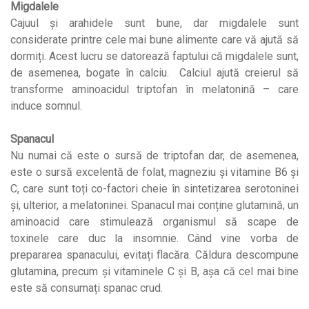
Migdalele
Cajuul și arahidele sunt bune, dar migdalele sunt
considerate printre cele mai bune alimente care vă ajută să
dormiți. Acest lucru se datorează faptului că migdalele sunt,
de asemenea, bogate în calciu. Calciul ajută creierul să
transforme aminoacidul triptofan în melatonină – care
induce somnul.
Spanacul
Nu numai că este o sursă de triptofan dar, de asemenea,
este o sursă excelentă de folat, magneziu și vitamine B6 și
C, care sunt toți co-factori cheie în sintetizarea serotoninei
și, ulterior, a melatoninei. Spanacul mai conține glutamină, un
aminoacid care stimulează organismul să scape de
toxinele care duc la insomnie. Când vine vorba de
prepararea spanacului, evitați flacăra. Căldura descompune
glutamina, precum și vitaminele C și B, așa că cel mai bine
este să consumați spanac crud.