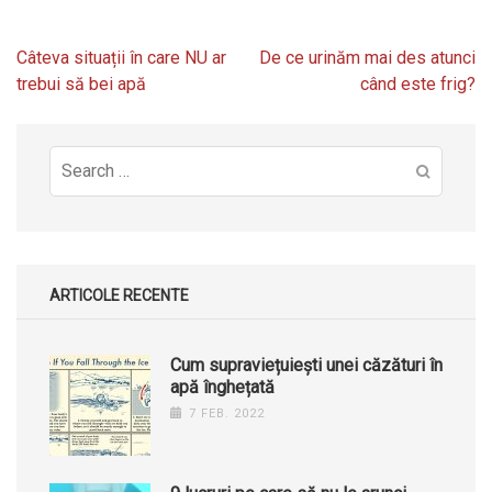
Navigare
Câteva situații în care NU ar
De ce urinăm mai des atunci
în
trebui să bei apă
când este frig?
articole
Search
for:
ARTICOLE RECENTE
Cum supraviețuiești unei căzături în
apă înghețată
7 FEB. 2022