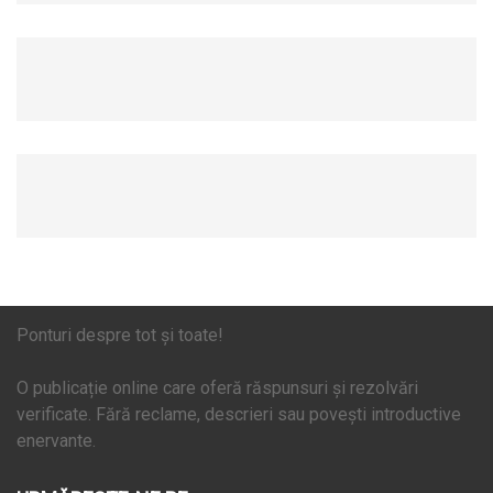
Ponturi despre tot și toate!
O publicație online care oferă răspunsuri și rezolvări
verificate. Fără reclame, descrieri sau povești introductive
enervante.