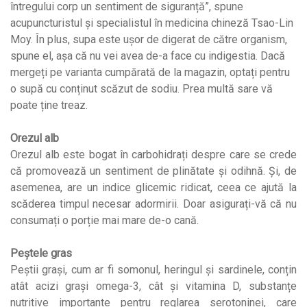
întregului corp un sentiment de siguranță”, spune
acupuncturistul și specialistul în medicina chineză Tsao-Lin
Moy. În plus, supa este ușor de digerat de către organism,
spune el, așa că nu vei avea de-a face cu indigestia. Dacă
mergeți pe varianta cumpărată de la magazin, optați pentru
o supă cu conținut scăzut de sodiu. Prea multă sare vă
poate ține treaz.
Orezul alb
Orezul alb este bogat în carbohidrați despre care se crede
că promovează un sentiment de plinătate și odihnă. Și, de
asemenea, are un indice glicemic ridicat, ceea ce ajută la
scăderea timpul necesar adormirii. Doar asigurați-vă că nu
consumați o porție mai mare de-o cană.
Peștele gras
Peștii grași, cum ar fi somonul, heringul și sardinele, conțin
atât acizi grași omega-3, cât și vitamina D, substanțe
nutritive importante pentru reglarea serotoninei, care