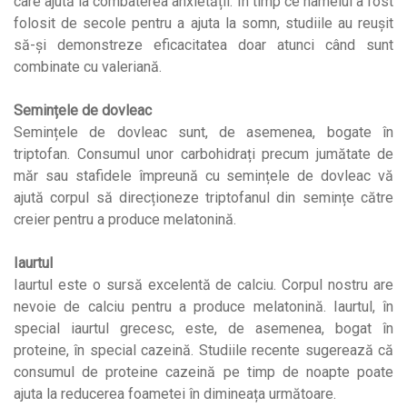
care ajută la combaterea anxietății. În timp ce hameiul a fost
folosit de secole pentru a ajuta la somn, studiile au reușit
să-și demonstreze eficacitatea doar atunci când sunt
combinate cu valeriană.
Semințele de dovleac
Semințele de dovleac sunt, de asemenea, bogate în
triptofan. Consumul unor carbohidrați precum jumătate de
măr sau stafidele împreună cu semințele de dovleac vă
ajută corpul să direcționeze triptofanul din semințe către
creier pentru a produce melatonină.
Iaurtul
Iaurtul este o sursă excelentă de calciu. Corpul nostru are
nevoie de calciu pentru a produce melatonină. Iaurtul, în
special iaurtul grecesc, este, de asemenea, bogat în
proteine, în special cazeină. Studiile recente sugerează că
consumul de proteine cazeină pe timp de noapte poate
ajuta la reducerea foametei în dimineața următoare.