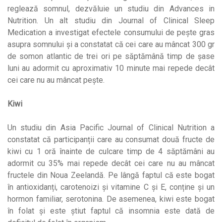
reglează somnul, dezvăluie un studiu din Advances in
Nutrition. Un alt studiu din Journal of Clinical Sleep
Medication a investigat efectele consumului de pește gras
asupra somnului și a constatat că cei care au mâncat 300 gr
de somon atlantic de trei ori pe săptămână timp de șase
luni au adormit cu aproximativ 10 minute mai repede decât
cei care nu au mâncat pește.
Kiwi
Un studiu din Asia Pacific Journal of Clinical Nutrition a
constatat că participanții care au consumat două fructe de
kiwi cu 1 oră înainte de culcare timp de 4 săptămâni au
adormit cu 35% mai repede decât cei care nu au mâncat
fructele din Noua Zeelandă. Pe lângă faptul că este bogat
în antioxidanți, carotenoizi și vitamine C și E, conține și un
hormon familiar, serotonina. De asemenea, kiwi este bogat
în folat și este știut faptul că insomnia este dată de