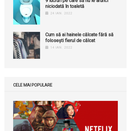
9 lucruri pe care să nu le arunci
niciodată în toaletă
24 IAN. 2022
Cum să ai hainele călcate fără să
folosești fierul de călcat
14 IAN. 2022
CELE MAI POPULARE