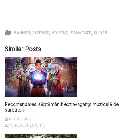
,
,
,
,
BANNER
DIVERSE
NOUTĂȚI
SĂNĂTATE
SLIDER
Similar Posts
Recomandarea săptămânii: extravaganța muzicală de
sărbători
18 NOV. 2020
ANGELA GHEORGHE