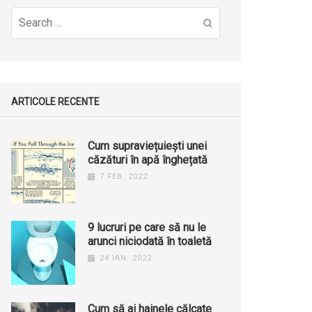
Search
for:
ARTICOLE RECENTE
Cum supraviețuiești unei
căzături în apă înghețată
7 FEB. 2022
9 lucruri pe care să nu le
arunci niciodată în toaletă
24 IAN. 2022
Cum să ai hainele călcate