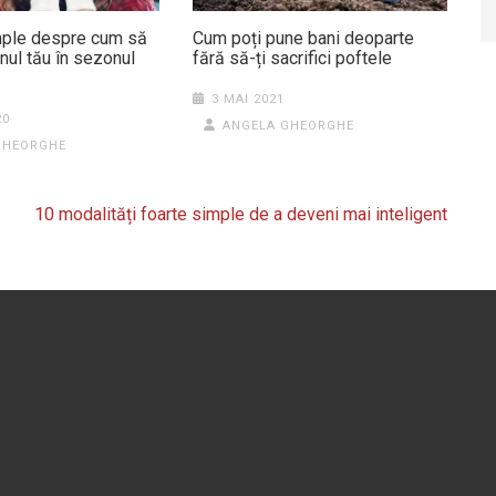
imple despre cum să
Cum poți pune bani deoparte
enul tău în sezonul
fără să-ți sacrifici poftele
3 MAI 2021
20
ANGELA GHEORGHE
GHEORGHE
10 modalități foarte simple de a deveni mai inteligent