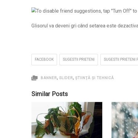
Glisorul va deveni gri când setarea este dezactivat
FACEBOOK
SUGESTII PRIETENI
SUGESTII PRIETENI
,
,
BANNER
SLIDER
ȘTIINȚĂ ȘI TEHNICĂ
Similar Posts