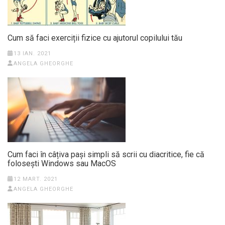
Cum să faci exerciții fizice cu ajutorul copilului tău
13 IAN. 2021
ANGELA GHEORGHE
Cum faci în câțiva pași simpli să scrii cu diacritice, fie că
folosești Windows sau MacOS
12 MART. 2021
ANGELA GHEORGHE