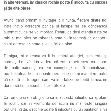
în alte vremuri, iar clasica rochie poate fi înlocuită cu succes
și de alte piese.
Atunci când primim o invitație la o nuntă, fiecare dintre noi
intră într-o oarecare panică și începe să se gândească
automat cu ce se va îmbrăca. Pentru că deși atenția este pe
miri și mai ales pe mireasă, asta nu înseamnă că oaspeții
nu-și doresc să arate și ei la fel de bine.
Desigur, tot mireasa va fi în centrul atenției, cum este și
normal, dar având în vedere că este o petrecere cu enorm
de mulți oameni, prieteni, cunoștințe, multă socializare,
posibilitatea de a cunoaște persoane noi și mai ales faptul
că există un fotograf care va imortaliza pe toată lumea, ne
dorim să fim o apariție încântătoare.
Ca femeie eram obișnuite ca în această situație să apelăm
la rochii, dar în vremurile de acum nu mai este singura
opțiune. Și da, o rochie poate fi înlocuită cu un pantalon și va