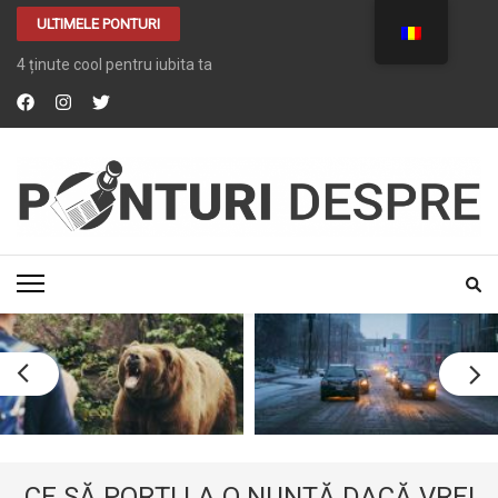
ULTIMELE PONTURI
4 ținute cool pentru iubita ta
PONTURI DESPRE
Tot ce vrei despre …. TOT
CE SĂ PORȚI LA O NUNTĂ DACĂ VREI