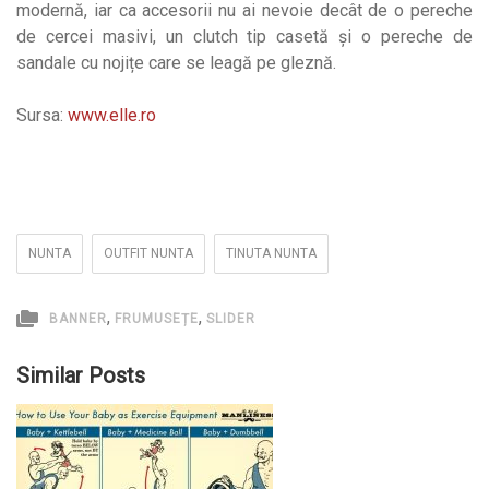
modernă, iar ca accesorii nu ai nevoie decât de o pereche
de cercei masivi, un clutch tip casetă și o pereche de
sandale cu nojițe care se leagă pe gleznă.
Sursa:
www.elle.ro
NUNTA
OUTFIT NUNTA
TINUTA NUNTA
,
,
BANNER
FRUMUSEȚE
SLIDER
Similar Posts