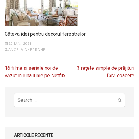
Câteva idei pentru decorul ferestrelor
20 IAN. 2021
ANGELA GHEORGHE
Navigare
16 filme și seriale noi de
3 rețete simple de prăjituri
în
văzut în luna iunie pe Netflix
fără coacere
articole
Search
for:
ARTICOLE RECENTE