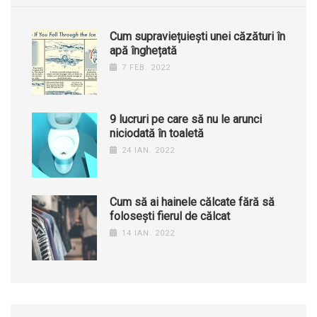
Cum supraviețuiești unei căzături în
apă înghețată
7 FEB. 2022
9 lucruri pe care să nu le arunci
niciodată în toaletă
24 IAN. 2022
Cum să ai hainele călcate fără să
folosești fierul de călcat
14 IAN. 2022