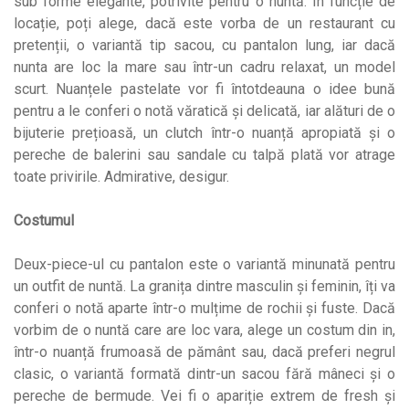
sub forme elegante, potrivite pentru o nuntă. În funcție de
locație, poți alege, dacă este vorba de un restaurant cu
pretenții, o variantă tip sacou, cu pantalon lung, iar dacă
nunta are loc la mare sau într-un cadru relaxat, un model
scurt. Nuanțele pastelate vor fi întotdeauna o idee bună
pentru a le conferi o notă văratică și delicată, iar alături de o
bijuterie prețioasă, un clutch într-o nuanță apropiată și o
pereche de balerini sau sandale cu talpă plată vor atrage
toate privirile. Admirative, desigur.
Costumul
Deux-piece-ul cu pantalon este o variantă minunată pentru
un outfit de nuntă. La granița dintre masculin și feminin, îți va
conferi o notă aparte într-o mulțime de rochii și fuste. Dacă
vorbim de o nuntă care are loc vara, alege un costum din in,
într-o nuanță frumoasă de pământ sau, dacă preferi negrul
clasic, o variantă formată dintr-un sacou fără mâneci și o
pereche de bermude. Vei fi o apariție extrem de fresh și