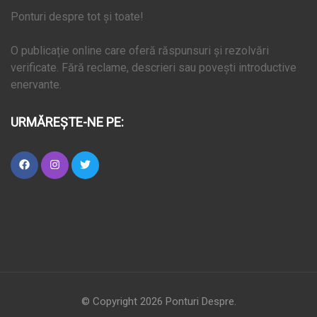
Ponturi despre tot și toate!
O publicație online care oferă răspunsuri și rezolvări
verificate. Fără reclame, descrieri sau povești introductive
enervante.
URMĂREȘTE-NE PE:
© Copyright 2026
Ponturi Despre
.