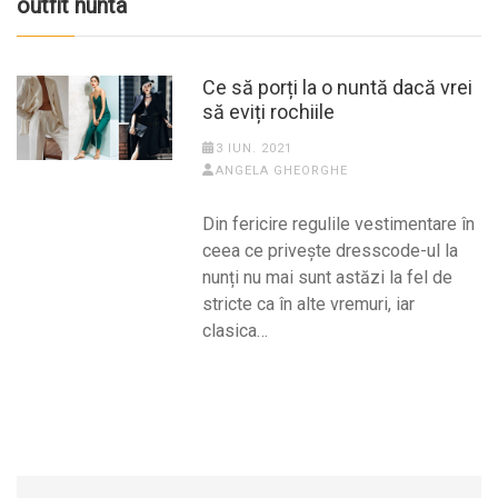
outfit nunta
Ce să porți la o nuntă dacă vrei
să eviți rochiile
3 IUN. 2021
ANGELA GHEORGHE
Din fericire regulile vestimentare în
ceea ce privește dresscode-ul la
nunți nu mai sunt astăzi la fel de
stricte ca în alte vremuri, iar
clasica…