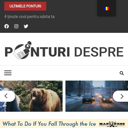
ULTIMELE PONTURI
4 ținute cool pentru iubita ta
PONTURI DESPRE
Tot ce vrei despre …. TOT