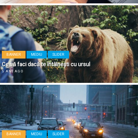
BANNER
MEDIU
SLIDER
Ce să faci dacă te întâlnești cu ursul
5 ANI AGO
BANNER
MEDIU
SLIDER