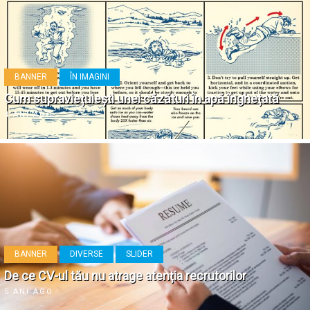
BANNER
ÎN IMAGINI
Cum supraviețuiești unei căzături în apă înghețată
4 ANI AGO
BANNER
DIVERSE
SLIDER
De ce CV-ul tău nu atrage atenția recrutorilor
5 ANI AGO