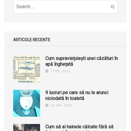
Search
for:
ARTICOLE RECENTE
Cum supraviețuiești unei căzături în
apă înghețată
7 FEB. 2022
9 lucruri pe care să nu le arunci
niciodată în toaletă
24 IAN. 2022
Cum să ai hainele călcate fără să