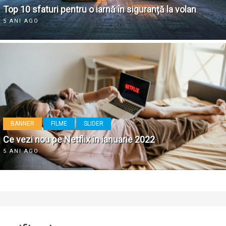
Top 10 sfaturi pentru o iarnă în siguranță la volan
5 ANI AGO
BANNER
FILME
SLIDER
Ce vezi nou pe Netflix în ianuarie 2022
5 ANI AGO