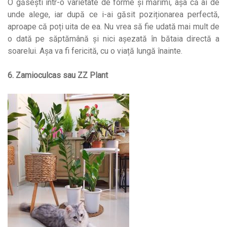
O găsești într-o varietate de forme și mărimi, așa că ai de
unde alege, iar după ce i-ai găsit poziționarea perfectă,
aproape că poți uita de ea. Nu vrea să fie udată mai mult de
o dată pe săptămână și nici așezată în bătaia directă a
soarelui. Așa va fi fericită, cu o viață lungă înainte.
6. Zamioculcas sau ZZ Plant