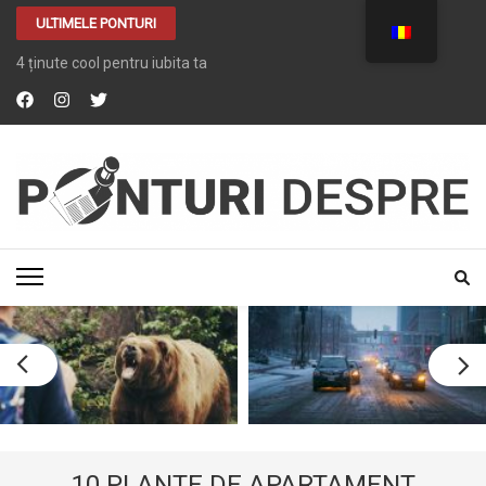
ULTIMELE PONTURI
4 ținute cool pentru iubita ta
PONTURI DESPRE
Tot ce vrei despre …. TOT
10 PLANTE DE APARTAMENT