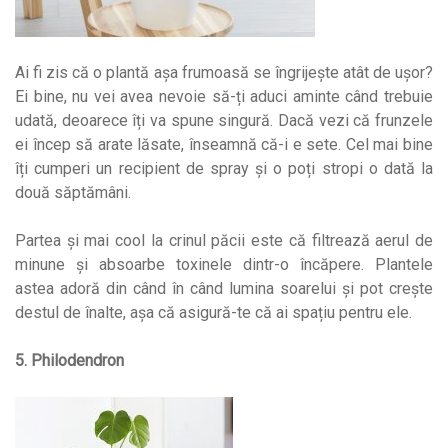
Ai fi zis că o plantă așa frumoasă se îngrijește atât de ușor?
Ei bine, nu vei avea nevoie să-ți aduci aminte când trebuie
udată, deoarece îți va spune singură. Dacă vezi că frunzele
ei încep să arate lăsate, înseamnă că-i e sete. Cel mai bine
îți cumperi un recipient de spray și o poți stropi o dată la
două săptămâni.
Partea și mai cool la crinul păcii este că filtrează aerul de
minune și absoarbe toxinele dintr-o încăpere. Plantele
astea adoră din când în când lumina soarelui și pot crește
destul de înalte, așa că asigură-te că ai spațiu pentru ele.
5. Philodendron