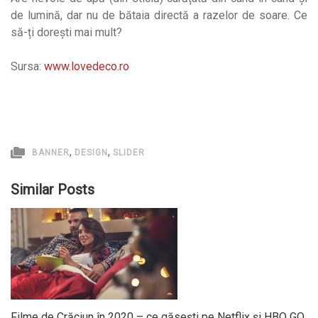
de lumină, dar nu de bătaia directă a razelor de soare. Ce
să-ți dorești mai mult?
Sursa:
www.lovedeco.ro
,
,
BANNER
DESIGN
SLIDER
Similar Posts
Filme de Crăciun în 2020 – ce găsești pe Netflix și HBO GO