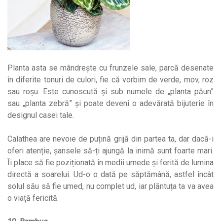
Planta asta se mândrește cu frunzele sale, parcă desenate
în diferite tonuri de culori, fie că vorbim de verde, mov, roz
sau roșu. Este cunoscută și sub numele de „planta păun”
sau „planta zebră” și poate deveni o adevărată bijuterie în
designul casei tale.
Calathea are nevoie de puțină grijă din partea ta, dar dacă-i
oferi atenție, șansele să-ți ajungă la inimă sunt foarte mari.
Îi place să fie poziționată în medii umede și ferită de lumina
directă a soarelui. Ud-o o dată pe săptămână, astfel încât
solul său să fie umed, nu complet ud, iar plăntuța ta va avea
o viață fericită.