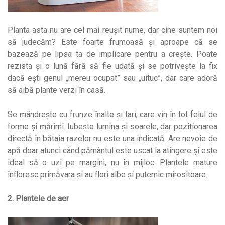
Planta asta nu are cel mai reușit nume, dar cine suntem noi
să judecăm? Este foarte frumoasă și aproape că se
bazează pe lipsa ta de implicare pentru a crește. Poate
rezista și o lună fără să fie udată și se potrivește la fix
dacă ești genul „mereu ocupat” sau „uituc”, dar care adoră
să aibă plante verzi în casă.
Se mândrește cu frunze înalte și tari, care vin în tot felul de
forme și mărimi. Iubește lumina și soarele, dar poziționarea
directă în bătaia razelor nu este una indicată. Are nevoie de
apă doar atunci când pământul este uscat la atingere și este
ideal să o uzi pe margini, nu în mijloc. Plantele mature
înfloresc primăvara și au flori albe și puternic mirositoare.
2. Plantele de aer