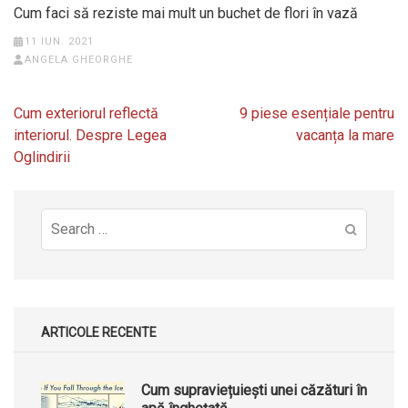
Cum faci să reziste mai mult un buchet de flori în vază
11 IUN. 2021
ANGELA GHEORGHE
Navigare
Cum exteriorul reflectă
9 piese esențiale pentru
în
interiorul. Despre Legea
vacanța la mare
articole
Oglindirii
Search
for:
ARTICOLE RECENTE
Cum supraviețuiești unei căzături în