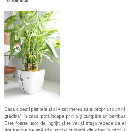
10. Bambus
Dacă iubești plantele și ai visat mereu să ai propria ta „mini-
grădină” în casă, poți începe prin a-ți cumpăra un bambus.
Este foarte ușor de îngrijit și te vei și atașa repede de el.
Are nevoie de apă (din sticlă) curățată din când în când și