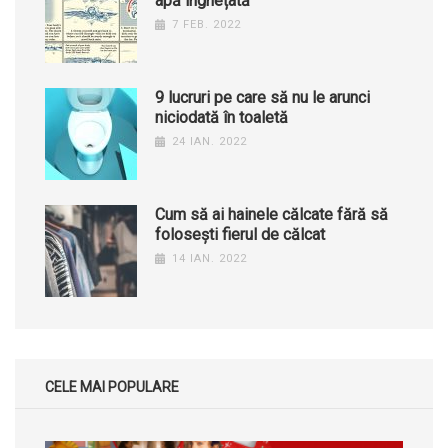
apă înghețată
7 FEB. 2022
9 lucruri pe care să nu le arunci
niciodată în toaletă
24 IAN. 2022
Cum să ai hainele călcate fără să
folosești fierul de călcat
14 IAN. 2022
CELE MAI POPULARE