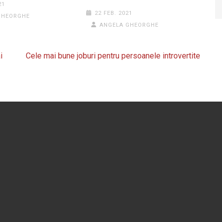
21
22 FEB. 2021
GHEORGHE
ANGELA GHEORGHE
i
Cele mai bune joburi pentru persoanele introvertite