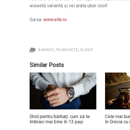
această variantă și vei arăta uber cool!
Sursa:
www.elle.ro
,
,
BANNER
FRUMUSEȚE
SLIDER
Similar Posts
Ghid pentru bărbați: cum să te
Cele mai bun
îmbraci mai bine în 13 pași
în Grecia cu