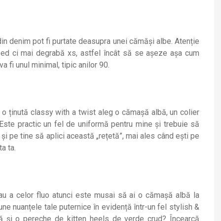
din denim pot fi purtate deasupra unei cămăși albe. Atenție
ized ci mai degrabă xs, astfel încât să se așeze așa cum
 fi unul minimal, tipic anilor 90.
 o ținută classy with a twist aleg o cămașă albă, un colier
 Este practic un fel de uniformă pentru mine și trebuie să
și pe tine să aplici această „rețetă”, mai ales când ești pe
a ta.
 sau a celor fluo atunci este musai să ai o cămașă albă la
 nuanțele tale puternice în evidență într-un fel stylish &
 și o pereche de kitten heels de verde crud? Încearcă