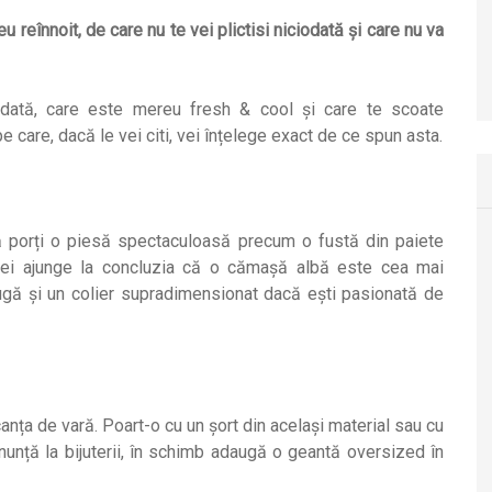
eînnoit, de care nu te vei plictisi niciodată și care nu va
iodată, care este mereu fresh & cool și care te scoate
e care, dacă le vei citi, vei înțelege exact de ce spun asta.
 porți o piesă spectaculoasă precum o fustă din paiete
 vei ajunge la concluzia că o cămașă albă este cea mai
augă și un colier supradimensionat dacă ești pasionată de
nța de vară. Poart-o cu un șort din același material sau cu
nunță la bijuterii, în schimb adaugă o geantă oversized în