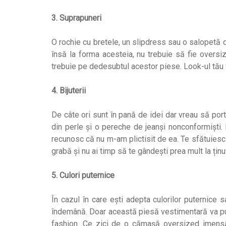
3. Suprapuneri
O rochie cu bretele, un slipdress sau o salopetă 
însă la forma acesteia, nu trebuie să fie overs
trebuie pe dedesubtul acestor piese. Look-ul tău va
4. Bijuterii
De câte ori sunt în pană de idei dar vreau să port
din perle și o pereche de jeanși nonconformiști.
recunosc că nu m-am plictisit de ea. Te sfătuiesc 
grabă și nu ai timp să te gândești prea mult la ținut
5. Culori puternice
În cazul în care ești adepta culorilor puternice
îndemână. Doar această piesă vestimentară va pune
fashion. Ce zici de o cămașă oversized imensă