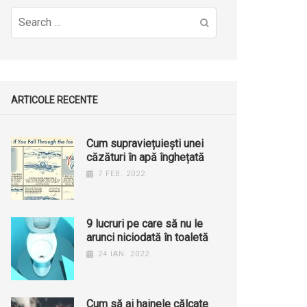
Search
for:
ARTICOLE RECENTE
Cum supraviețuiești unei
căzături în apă înghețată
7 FEB. 2022
9 lucruri pe care să nu le
arunci niciodată în toaletă
24 IAN. 2022
Cum să ai hainele călcate