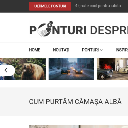
4 ținute cool pentru iubita ta
ULTIMELE PONTURI
PONTURI DESPRE
Tot ce vrei despre …. TOT
HOME
NOUTĂȚI
PONTURI
INSPIR
CUM PURTĂM CĂMAȘA ALBĂ