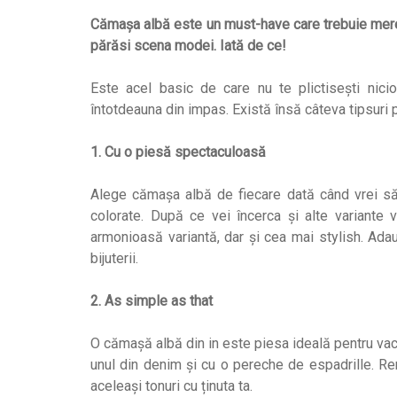
Cămașa albă este un must-have care trebuie mereu r
părăsi scena modei. Iată de ce!
Este acel basic de care nu te plictisești nic
întotdeauna din impas. Există însă câteva tipsuri p
1. Cu o piesă spectaculoasă
Alege cămașa albă de fiecare dată când vrei să
colorate. După ce vei încerca și alte variante
armonioasă variantă, dar și cea mai stylish. Ad
bijuterii.
2. As simple as that
O cămașă albă din in este piesa ideală pentru vaca
unul din denim și cu o pereche de espadrille. Re
aceleași tonuri cu ținuta ta.