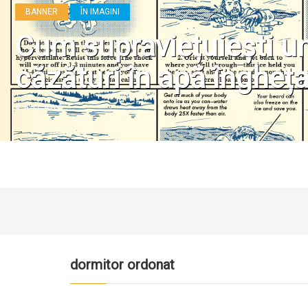
BANNER
ÎN IMAGINI
Cum supraviețuiești u
căzături în apă îngheț
4 ANI AGO
dormitor ordonat