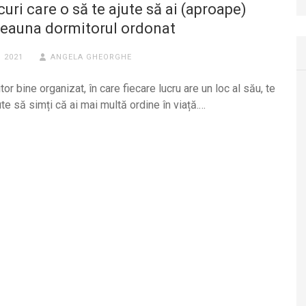
curi care o să te ajute să ai (aproape)
deauna dormitorul ordonat
. 2021
ANGELA GHEORGHE
or bine organizat, în care fiecare lucru are un loc al său, te
te să simți că ai mai multă ordine în viață.…