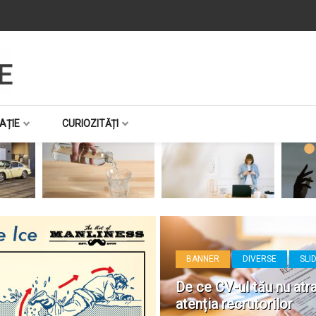
AȚIE
CURIOZITĂȚI
BANNER
DIVERSE
SLI
De ce CV-ul tău nu atr
atenția recrutorilor