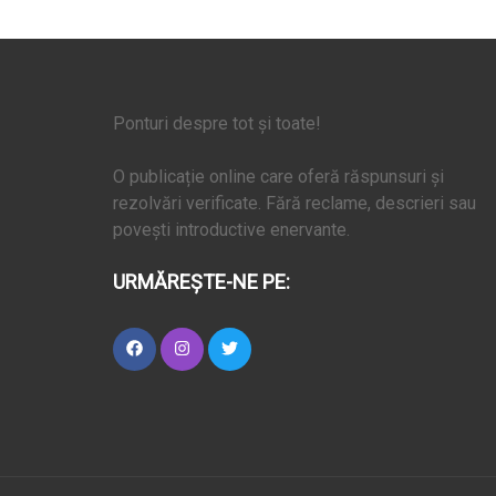
Ponturi despre tot și toate!
O publicație online care oferă răspunsuri și
rezolvări verificate. Fără reclame, descrieri sau
povești introductive enervante.
URMĂREȘTE-NE PE: