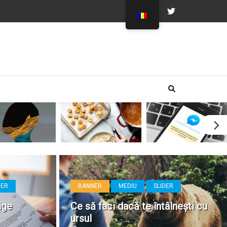
DER
BANNER
MEDIU
SLIDER
age
Ce să faci dacă te întâlnești cu
ursul