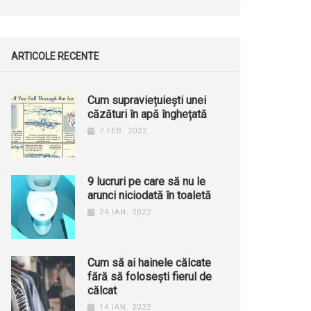
ARTICOLE RECENTE
Cum supraviețuiești unei
căzături în apă înghețată
7 FEB. 2022
9 lucruri pe care să nu le
arunci niciodată în toaletă
24 IAN. 2022
Cum să ai hainele călcate
fără să folosești fierul de
călcat
14 IAN. 2022