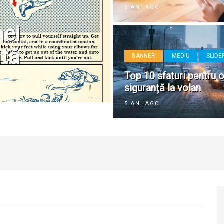
5 ANI AGO
nei
ată
BANNER
MEDIU
SLIDE
Top 10 sfaturi pentru o
siguranță la volan
5 ANI AGO