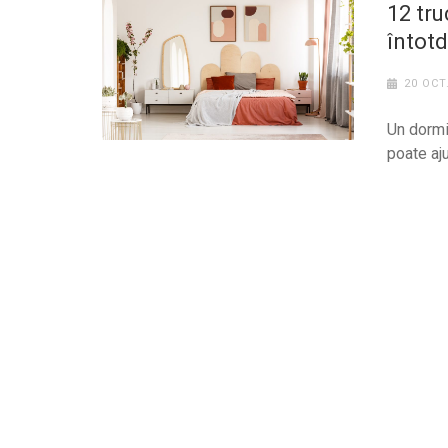
12 tru
întot
20 OCT
Un dormit
poate aju