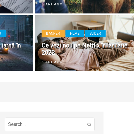
5 ANI AGO
R
BANNER
FILME
SLIDER
 iarnă în
Ce vezi nou pe Netflix în ianuarie
2022
5 ANI AGO
Search
for: