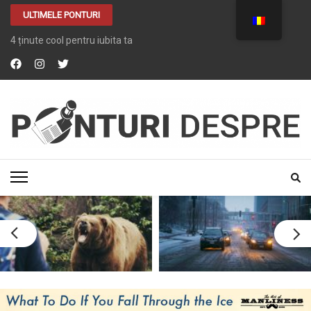
ULTIMELE PONTURI
4 ținute cool pentru iubita ta
PONTURI DESPRE
Tot ce vrei despre …. TOT