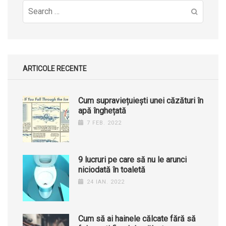
Search
for:
ARTICOLE RECENTE
Cum supraviețuiești unei căzături în
apă înghețată
7 FEB. 2022
9 lucruri pe care să nu le arunci
niciodată în toaletă
24 IAN. 2022
Cum să ai hainele călcate fără să