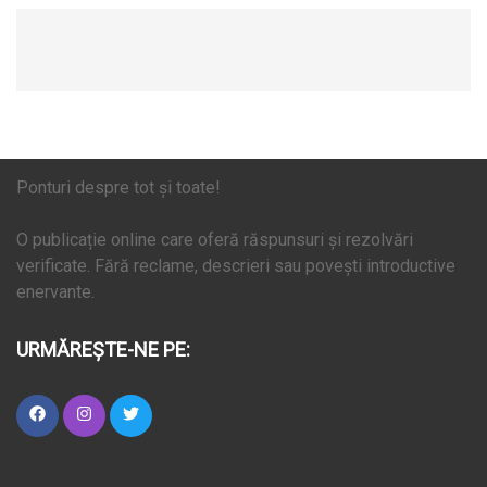
Ponturi despre tot și toate!
O publicație online care oferă răspunsuri și rezolvări
verificate. Fără reclame, descrieri sau povești introductive
enervante.
URMĂREȘTE-NE PE: