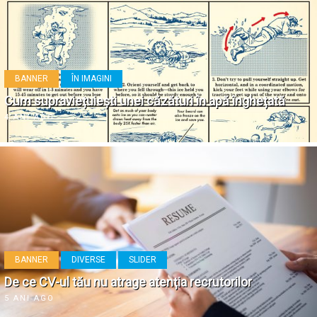
BANNER
ÎN IMAGINI
Cum supraviețuiești unei căzături în apă înghețată
4 ANI AGO
BANNER
DIVERSE
SLIDER
De ce CV-ul tău nu atrage atenția recrutorilor
5 ANI AGO