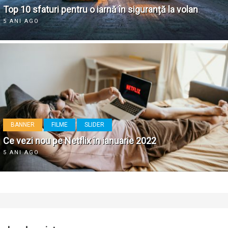
Top 10 sfaturi pentru o iarnă în siguranță la volan
5 ANI AGO
BANNER
FILME
SLIDER
Ce vezi nou pe Netflix în ianuarie 2022
5 ANI AGO