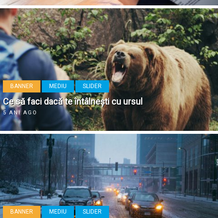
BANNER
MEDIU
SLIDER
Ce să faci dacă te întâlnești cu ursul
5 ANI AGO
BANNER
MEDIU
SLIDER