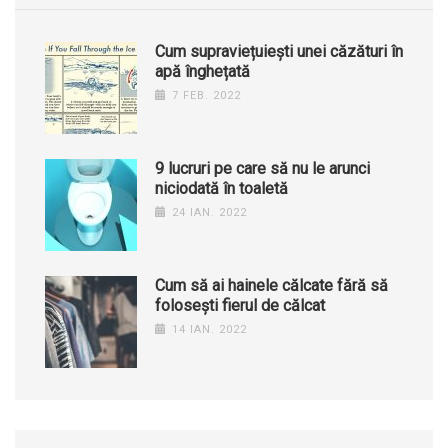
Cum supraviețuiești unei căzături în
apă înghețată
7 FEB. 2022
9 lucruri pe care să nu le arunci
niciodată în toaletă
24 IAN. 2022
Cum să ai hainele călcate fără să
folosești fierul de călcat
14 IAN. 2022