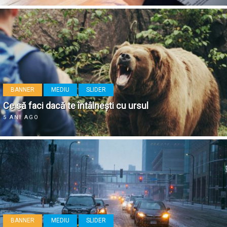
BANNER
MEDIU
SLIDER
Ce să faci dacă te întâlnești cu ursul
5 ANI AGO
BANNER
MEDIU
SLIDER