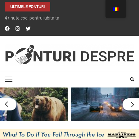
ULTIMELE PONTURI
4 ținute cool pentru iubita ta
PONTURI DESPRE
Tot ce vrei despre …. TOT