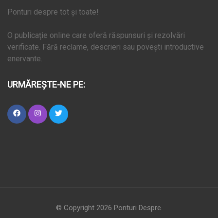
Ponturi despre tot și toate!
O publicație online care oferă răspunsuri și rezolvări
verificate. Fără reclame, descrieri sau povești introductive
enervante.
URMĂREȘTE-NE PE:
© Copyright 2026
Ponturi Despre
.