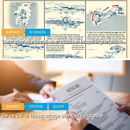
BANNER
ÎN IMAGINI
Cum supraviețuiești unei căzături în apă înghețată
5 ANI AGO
BANNER
DIVERSE
SLIDER
De ce CV-ul tău nu atrage atenția recrutorilor
5 ANI AGO