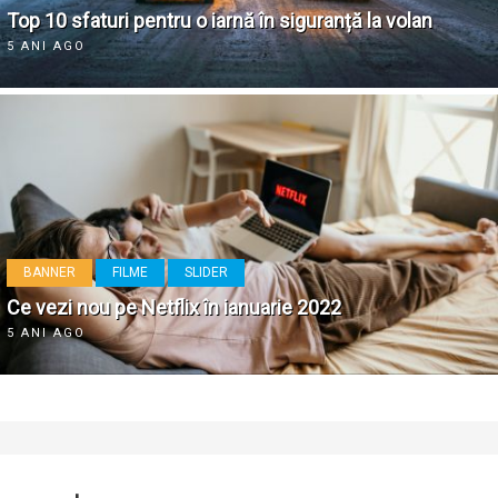
Top 10 sfaturi pentru o iarnă în siguranță la volan
5 ANI AGO
BANNER
FILME
SLIDER
Ce vezi nou pe Netflix în ianuarie 2022
5 ANI AGO