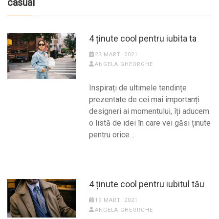
casual
4 ținute cool pentru iubita ta
23 MART. 2021
ANGELA GHEORGHE
Inspirați de ultimele tendințe
prezentate de cei mai importanți
designeri ai momentului, îți aducem
o listă de idei în care vei găsi ținute
pentru orice…
4 ținute cool pentru iubitul tău
19 MART. 2021
ANGELA GHEORGHE